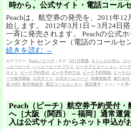
時から。公式サイト・電話コール
Peachは、航空券の発売を、2011年12
始します。 2012年3月1日～3月24
一斉に発売されます。 Peachの公式
ンタクトセンター（電話のコールセン
続きを読む
→
カテゴリー:
Peach／ピーチ
|
タグ:
3月1日搭乗
,
キャンセル待ち
,
コー
ッピーピーチ
,
ハッピーピーチプラス
,
ピーチアビエーション
,
ピー
サイト
,
ピーチ予約受付
,
ピーチ予約方法
,
ピーチ予約開始
,
ピーチ公
ーチ販売開始
,
公式サイト
,
公式ホームページ
,
搭乗券販売
,
旅行会社
道250円
,
航空券販売
,
電話コールセンター
,
電話番号
|
コメントを受
Peach（ピーチ）航空券予約受付
へ［大阪（関西）－福岡］通常運
入は公式サイトからネット申込が