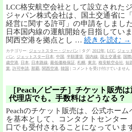
LCC格安航空会社として設立された
ジャパン株式会社は、国土交通省に
経営に関する許可」の申請をしました。
日本国内線の運航開始を目指していま
関西空港を拠点とし …
続きを読む
→
カテゴリー:
ジェットスター・ジャパン
|
タグ:
2012年
,
LCC
,
ジェッ
パン
,
ジェットスター日本
,
中国
,
半額運賃
,
国内線
,
国土交通省
,
国際
歳空港
,
日本
,
日本路線
,
最低価格保証
,
札幌
,
東京
,
格安航空会社
,
短
業
,
許可申請
,
那覇
,
関西空港
,
韓国
|
コメントを受け付けていません
［Peach／ピーチ］チケット販売
代理店でも。手数料はどうなる？
Peachのチケット販売は、公式ホー
を基本として、コンタクトセンター
口でも受付されることになっています