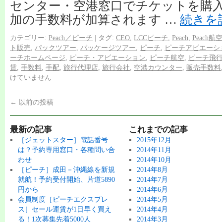
センター・空港窓口でチケットを購
加の手数料が加算されます …
続きを
カテゴリー:
Peach／ピーチ
|
タグ:
CEO
,
LCCピーチ
,
Peach
,
Peach航
ト販売
,
パックツアー
,
パッケージツアー
,
ピーチ
,
ピーチアビエーシ
ーチホームページ
,
ピーチ・アビエーション
,
ピーチ航空
,
ピーチ飛
賃
,
手数料
,
手配
,
旅行代理店
,
旅行会社
,
空港カウンター
,
販売手数料
けていません
←
以前の投稿
最新の記事
これまでの記事
［ジェットスター］電話番号
2015年12月
は？予約専用窓口・各種問い合
2014年11月
わせ
2014年10月
［ピーチ］成田－沖縄線を新規
2014年8月
就航！予約受付開始、片道5890
2014年7月
円から
2014年6月
会員制度［ピーチエクスプレ
2014年5月
ス］セール運賃が1日早く買え
2014年4月
る！1次募集先着5000人
2014年3月