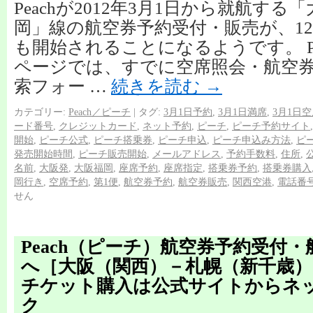
Peachが2012年3月1日から就航す
岡」線の航空券予約受付・販売が、1
も開始されることになるようです。 Pe
ページでは、すでに空席照会・航空
索フォー …
続きを読む
→
カテゴリー:
Peach／ピーチ
|
タグ:
3月1日予約
,
3月1日満席
,
3月1日
ード番号
,
クレジットカード
,
ネット予約
,
ピーチ
,
ピーチ予約サイト
開始
,
ピーチ公式
,
ピーチ搭乗券
,
ピーチ申込
,
ピーチ申込み方法
,
ピ
発売開始時間
,
ピーチ販売開始
,
メールアドレス
,
予約手数料
,
住所
,
名前
,
大阪発
,
大阪福岡
,
座席予約
,
座席指定
,
搭乗券予約
,
搭乗券購入
岡行き
,
空席予約
,
第1便
,
航空券予約
,
航空券販売
,
関西空港
,
電話番
せん
Peach（ピーチ）航空券予約受付
へ［大阪（関西）－札幌（新千歳）
チケット購入は公式サイトからネ
ク