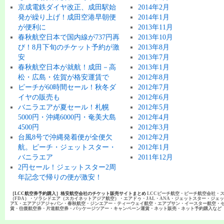
京成電鉄ダイヤ改正、成田駅始
2014年2月
発が繰り上げ！成田空港早朝便
2014年1月
が便利に
2013年11月
春秋航空日本で国内線が737円再
2013年10月
び！8月下旬のチケット予約が激
2013年8月
安
2013年7月
春秋航空日本が就航！成田－高
2013年1月
松・広島・佐賀が格安運賃で
2012年8月
ピーチが60時間セール！秋冬ダ
2012年7月
イヤの販売も
2012年6月
バニラエアが夏セール！札幌
2012年5月
5000円・沖縄6000円・奄美大島
2012年4月
4500円
2012年3月
台風8号で沖縄発着便が全便欠
2012年2月
航。ピーチ・ジェットスター・
2012年1月
バニラエア
2011年12月
2円セール！ジェットスター2周
年記念で帰りの便が激安！
［LCC航空券予約購入］格安航空会社のチケット販売サイトまとめ
LCCピーチ航空・ピーチ航空会社・
（FDA）・ソラシドエア（スカイネットアジア航空）・エアドゥ・JAL・ANA・ジェットスター・ジェ
アX・エアアジアジャパン・春秋航空・ジンエアー・ティーウェイ航空・エアプサン・イースター航空・
賃・往復航空券・片道航空券・パッケージツアー・キャンペーン運賃・ネット販売・ネット予約購入など