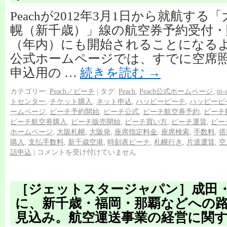
Peachが2012年3月1日から就航す
幌（新千歳）」線の航空券予約受付・
（年内）にも開始されることになるようで
公式ホームページでは、すでに空席
申込用の …
続きを読む
→
カテゴリー:
Peach／ピーチ
|
タグ:
Peach
,
Peach公式ホームページ
,
pi-
トセンター
,
チケット購入
,
ネット申込
,
ハッピーピーチ
,
ハッピーピ
ームページ
,
ピーチ予約開始
,
ピーチ公式
,
ピーチ航空券予約
,
ピーチ
ピーチ航空券購入
,
ピーチ販売開始
,
ピーチ買い方
,
ピーチ運賃
,
ピー
ホームページ
,
大阪札幌
,
大阪発
,
座席指定料金
,
座席検索
,
手数料
,
搭
購入
,
支払手数料
,
新千歳空港
,
時刻表ピーチ
,
札幌行き
,
片道運賃
,
空
話申込
|
コメントを受け付けていません
［ジェットスタージャパン］成田
に、新千歳・福岡・那覇などへの
見込み。航空運送事業の経営に関