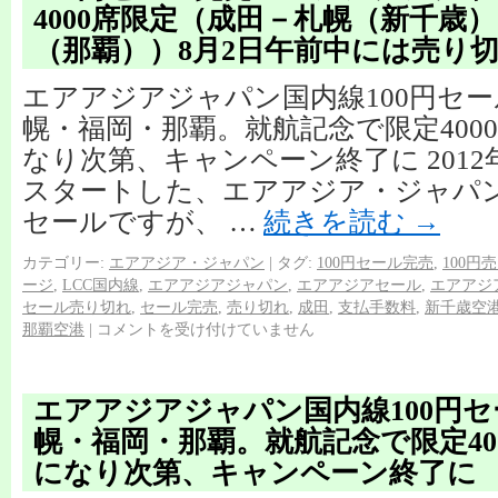
4000席限定（成田－札幌（新千歳
（那覇））8月2日午前中には売り
エアアジアジャパン国内線100円セ
幌・福岡・那覇。就航記念で限定400
なり次第、キャンペーン終了に 2012
スタートした、エアアジア・ジャパン
セールですが、 …
続きを読む
→
カテゴリー:
エアアジア・ジャパン
|
タグ:
100円セール完売
,
100円
ージ
,
LCC国内線
,
エアアジアジャパン
,
エアアジアセール
,
エアアジ
セール売り切れ
,
セール完売
,
売り切れ
,
成田
,
支払手数料
,
新千歳空
那覇空港
|
コメントを受け付けていません
エアアジアジャパン国内線100円
幌・福岡・那覇。就航記念で限定40
になり次第、キャンペーン終了に