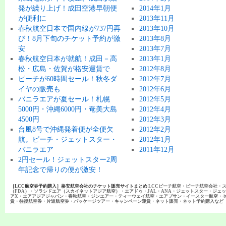
発が繰り上げ！成田空港早朝便
2014年1月
が便利に
2013年11月
春秋航空日本で国内線が737円再
2013年10月
び！8月下旬のチケット予約が激
2013年8月
安
2013年7月
春秋航空日本が就航！成田－高
2013年1月
松・広島・佐賀が格安運賃で
2012年8月
ピーチが60時間セール！秋冬ダ
2012年7月
イヤの販売も
2012年6月
バニラエアが夏セール！札幌
2012年5月
5000円・沖縄6000円・奄美大島
2012年4月
4500円
2012年3月
台風8号で沖縄発着便が全便欠
2012年2月
航。ピーチ・ジェットスター・
2012年1月
バニラエア
2011年12月
2円セール！ジェットスター2周
年記念で帰りの便が激安！
［LCC航空券予約購入］格安航空会社のチケット販売サイトまとめ
LCCピーチ航空・ピーチ航空会社・
（FDA）・ソラシドエア（スカイネットアジア航空）・エアドゥ・JAL・ANA・ジェットスター・ジェ
アX・エアアジアジャパン・春秋航空・ジンエアー・ティーウェイ航空・エアプサン・イースター航空・
賃・往復航空券・片道航空券・パッケージツアー・キャンペーン運賃・ネット販売・ネット予約購入など