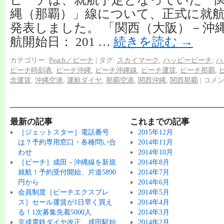
縄（那覇）」線について、正式に就
発表しました。 「関西（大阪）－沖縄
航開始日： 201 …
続きを読む
→
カテゴリー:
Peach／ピーチ
|
タグ:
スカイマーク
,
ハッピーピーチ
,
ハ
ピーチ時刻表
,
ピーチ沖縄
,
ピーチ沖縄線
,
ピーチ運賃
,
ピーチ那覇
,
念運賃
,
沖縄空港
,
運航ダイヤ
,
那覇空港
,
関西沖縄
,
関西那覇
|
コメ
最新の記事
これまでの記事
［ジェットスター］電話番号
2015年12月
は？予約専用窓口・各種問い合
2014年11月
わせ
2014年10月
［ピーチ］成田－沖縄線を新規
2014年8月
就航！予約受付開始、片道5890
2014年7月
円から
2014年6月
会員制度［ピーチエクスプレ
2014年5月
ス］セール運賃が1日早く買え
2014年4月
る！1次募集先着5000人
2014年3月
京成電鉄ダイヤ改正、成田駅始
2014年2月