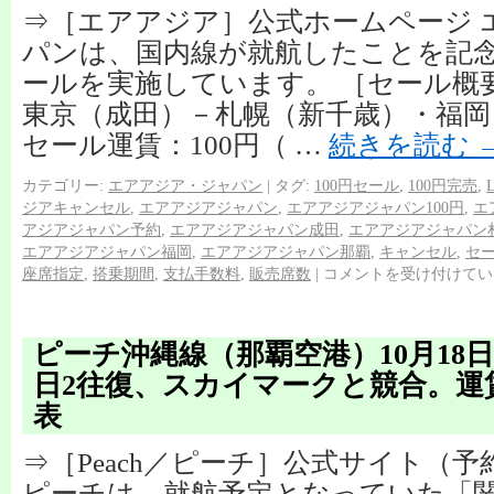
⇒［エアアジア］公式ホームページ 
パンは、国内線が就航したことを記念
ールを実施しています。 ［セール概
東京（成田）－札幌（新千歳）・福岡
セール運賃：100円（ …
続きを読む
カテゴリー:
エアアジア・ジャパン
|
タグ:
100円セール
,
100円完売
,
ジアキャンセル
,
エアアジアジャパン
,
エアアジアジャパン100円
,
エ
アジアジャパン予約
,
エアアジアジャパン成田
,
エアアジアジャパン
エアアジアジャパン福岡
,
エアアジアジャパン那覇
,
キャンセル
,
セ
座席指定
,
搭乗期間
,
支払手数料
,
販売席数
|
コメントを受け付けてい
ピーチ沖縄線（那覇空港）10月18
日2往復、スカイマークと競合。運
表
⇒［Peach／ピーチ］公式サイト（
ピーチは、就航予定となっていた「