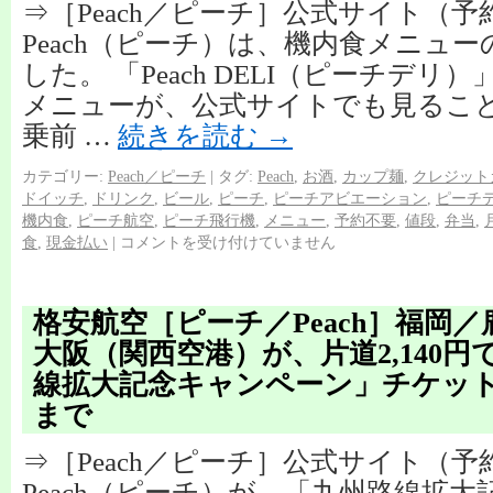
⇒［Peach／ピーチ］公式サイト（
Peach（ピーチ）は、機内食メニュ
した。 「Peach DELI（ピーチデ
メニューが、公式サイトでも見るこ
乗前 …
続きを読む
→
カテゴリー:
Peach／ピーチ
|
タグ:
Peach
,
お酒
,
カップ麺
,
クレジット
ドイッチ
,
ドリンク
,
ビール
,
ピーチ
,
ピーチアビエーション
,
ピーチ
機内食
,
ピーチ航空
,
ピーチ飛行機
,
メニュー
,
予約不要
,
値段
,
弁当
,
食
,
現金払い
|
コメントを受け付けていません
格安航空［ピーチ／Peach］福岡
大阪（関西空港）が、片道2,140
線拡大記念キャンペーン」チケット
まで
⇒［Peach／ピーチ］公式サイト（
Peach（ピーチ）が、「九州路線拡