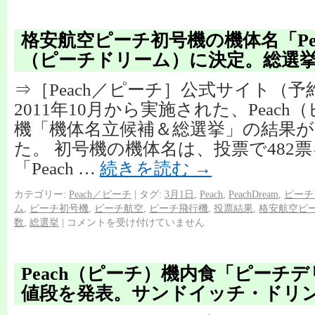
格安航空ピーチ初号機の機体名「Peac
（ピーチドリーム）に決定。総選
⇒［Peach／ピーチ］公式サイト（
2011年10月から実施された、Peac
機「機体名立候補＆総選挙」の結果
た。 初号機の機体名は、投票で482
「Peach …
続きを読む
→
カテゴリー:
Peach／ピーチ
|
タグ:
3月1日
,
Peach
,
PeachDream
,
ピーチ
ム
,
ピーチ初号機
,
ピーチ航空
,
ピーチ飛行機
,
投票結果
,
格安航空ピ
数
,
総選挙
|
コメントを受け付けていません
Peach（ピーチ）機内食「ピーチ
値段を発表。サンドイッチ・ドリ