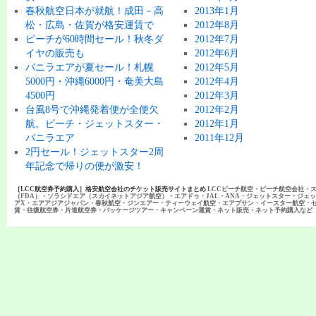
春秋航空日本が就航！成田－高
2013年1月
松・広島・佐賀が格安運賃で
2012年8月
ピーチが60時間セール！秋冬ダ
2012年7月
イヤの販売も
2012年6月
バニラエアが夏セール！札幌
2012年5月
5000円・沖縄6000円・奄美大島
2012年4月
4500円
2012年3月
台風8号で沖縄発着便が全便欠
2012年2月
航。ピーチ・ジェットスター・
2012年1月
バニラエア
2011年12月
2円セール！ジェットスター2周
年記念で帰りの便が激安！
［LCC航空券予約購入］格安航空会社のチケット販売サイトまとめ
LCCピーチ航空・ピーチ航空会社・
（FDA）・ソラシドエア（スカイネットアジア航空）・エアドゥ・JAL・ANA・ジェットスター・ジェ
アX・エアアジアジャパン・春秋航空・ジンエアー・ティーウェイ航空・エアプサン・イースター航空・
賃・往復航空券・片道航空券・パッケージツアー・キャンペーン運賃・ネット販売・ネット予約購入など