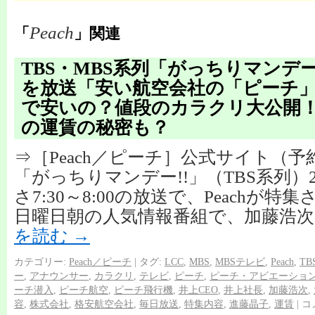
Peach
「
」関連
TBS・MBS系列「がっちりマンデー
を放送「安い航空会社の「ピーチ
で安いの？値段のカラクリ大公開
の運賃の秘密も？
⇒［Peach／ピーチ］公式サイト（
「がっちりマンデー!!」（TBS系列）20
さ7:30～8:00の放送で、Peachが
日曜日朝の人気情報番組で、加藤浩次
を読む
→
カテゴリー:
Peach／ピーチ
|
タグ:
LCC
,
MBS
,
MBSテレビ
,
Peach
,
TB
ー
,
アナウンサー
,
カラクリ
,
テレビ
,
ピーチ
,
ピーチ・アビエーショ
ーチ潜入
,
ピーチ航空
,
ピーチ飛行機
,
井上CEO
,
井上社長
,
加藤浩次
,
容
,
株式会社
,
格安航空会社
,
毎日放送
,
特集内容
,
進藤晶子
,
運賃
|
コ