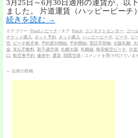
3月25日～6月30日適用の運賃が、
ました。 片道運賃（ハッピーピーチ）：4
続きを読む
→
カテゴリー:
Peach／ピーチ
|
タグ:
Peach
,
コンタクトセンター
,
ゴー
チケット購入
,
ネット予約
,
ネット購入
,
ハッピーピーチ
,
ピーチ
,
ピ
空
,
ピーチ航空券
,
予約受付開始
,
予約開始
,
受託手荷物
,
大阪札幌
,
大
金
,
支払手数料
,
新千歳空港
,
札幌大阪
,
札幌線
,
格安航空ピーチ
,
片道
口
,
航空券予約
,
連休中
,
運賃
,
関西空港
|
コメントを受け付けていま
←
以前の投稿