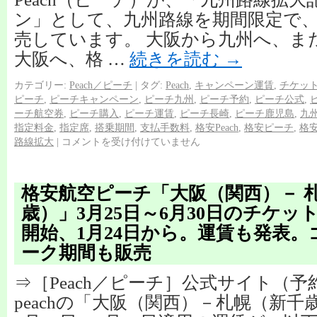
ン」として、九州路線を期間限定で、片
売しています。 大阪から九州へ、ま
大阪へ、格 …
続きを読む
→
カテゴリー:
Peach／ピーチ
|
タグ:
Peach
,
キャンペーン運賃
,
チケッ
ピーチ
,
ピーチキャンペーン
,
ピーチ九州
,
ピーチ予約
,
ピーチ公式
,
ーチ航空券
,
ピーチ購入
,
ピーチ運賃
,
ピーチ長崎
,
ピーチ鹿児島
,
九
指定料金
,
指定席
,
搭乗期間
,
支払手数料
,
格安Peach
,
格安ピーチ
,
格
路線拡大
|
コメントを受け付けていません
格安航空ピーチ「大阪（関西）－ 
歳）」3月25日～6月30日のチケッ
開始、1月24日から。運賃も発表
ーク期間も販売
⇒［Peach／ピーチ］公式サイト（
peachの「大阪（関西）－札幌（新千歳