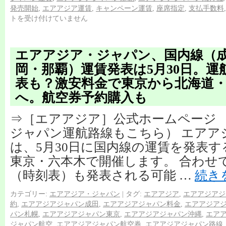
発売開始
,
エアアジア運賃
,
キャンペーン運賃
,
座席指定
,
支払手数料
トを受け付けていません
エアアジア・ジャパン、国内線（
岡・那覇）運賃発表は5月30日。運
表も？激安料金で東京から北海道
へ。航空券予約購入も
⇒［エアアジア］公式ホームページ 
ジャパン運航路線もこちら） エアア
は、5月30日に国内線の運賃を発表
東京・六本木で開催します。 合わせ
（時刻表）も発表される可能 …
続き
カテゴリー:
エアアジア・ジャパン
|
タグ:
エアアジア
,
エアアジアジ
約
,
エアアジアジャパン成田
,
エアアジアジャパン料金
,
エアアジア
パン札幌
,
エアアジアジャパン東京
,
エアアジアジャパン沖縄
,
エア
ジャパン航空
,
エアアジアジャパン航空券
,
エアアジアジャパン路線