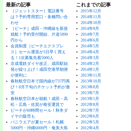
最新の記事
これまでの記事
［ジェットスター］電話番号
2015年12月
は？予約専用窓口・各種問い合
2014年11月
わせ
2014年10月
［ピーチ］成田－沖縄線を新規
2014年8月
就航！予約受付開始、片道5890
2014年7月
円から
2014年6月
会員制度［ピーチエクスプレ
2014年5月
ス］セール運賃が1日早く買え
2014年4月
る！1次募集先着5000人
2014年3月
京成電鉄ダイヤ改正、成田駅始
2014年2月
発が繰り上げ！成田空港早朝便
2014年1月
が便利に
2013年11月
春秋航空日本で国内線が737円再
2013年10月
び！8月下旬のチケット予約が激
2013年8月
安
2013年7月
春秋航空日本が就航！成田－高
2013年1月
松・広島・佐賀が格安運賃で
2012年8月
ピーチが60時間セール！秋冬ダ
2012年7月
イヤの販売も
2012年6月
バニラエアが夏セール！札幌
2012年5月
5000円・沖縄6000円・奄美大島
2012年4月