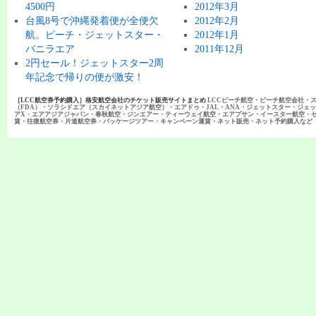
4500円
2012年3月
台風8号で沖縄発着便が全便欠
2012年2月
航。ピーチ・ジェットスター・
2012年1月
バニラエア
2011年12月
2円セール！ジェットスター2周
年記念で帰りの便が激安！
［LCC航空券予約購入］格安航空会社のチケット販売サイトまとめ
LCCピーチ航空・ピーチ航空会社・
（FDA）・ソラシドエア（スカイネットアジア航空）・エアドゥ・JAL・ANA・ジェットスター・ジェ
アX・エアアジアジャパン・春秋航空・ジンエアー・ティーウェイ航空・エアプサン・イースター航空・
賃・往復航空券・片道航空券・パッケージツアー・キャンペーン運賃・ネット販売・ネット予約購入など