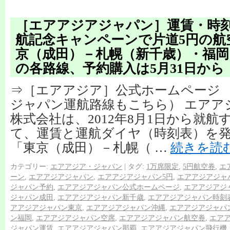
［エアアジアジャパン］運賃・時
航記念キャンペーンで片道5円の航
京（成田）－札幌（新千歳）・福岡
の各路線、予約購入は5月31日から
⇒［エアアジア］公式ホームページ 
ジャパン運航路線もこちら） エアア
株式会社は、2012年8月1日から就
て、運賃と運航ダイヤ（時刻表）を
「東京（成田）－札幌（ …
続きを読
カテゴリー:
エアアジア・ジャパン
|
タグ:
1万席限定
,
5円航空券
,
エ
ーン
,
エアアジアジャパン
,
エアアジアジャパン5円
,
エアアジアジャ
ジャパン予約
,
エアアジアジャパン公式ホームページ
,
エアアジアジ
ジャパン成田
,
エアアジアジャパン新千歳
,
エアアジアジャパン時刻
アアジアジャパン東京
,
エアアジアジャパン沖縄
,
エアアジアジャパ
ン福岡
,
エアアジアジャパン空席
,
エアアジアジャパン航空券
,
エア
ジャパン運賃
,
エアアジアジャパン那覇
,
エアアジアジャパン飛行機