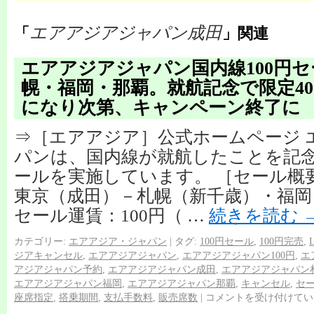
エアアジアジャパン成田
「
」関連
エアアジアジャパン国内線100円
幌・福岡・那覇。就航記念で限定40
になり次第、キャンペーン終了に
⇒［エアアジア］公式ホームページ 
パンは、国内線が就航したことを記念
ールを実施しています。 ［セール概
東京（成田）－札幌（新千歳）・福岡
セール運賃：100円（ …
続きを読む
カテゴリー:
エアアジア・ジャパン
|
タグ:
100円セール
,
100円完売
,
ジアキャンセル
,
エアアジアジャパン
,
エアアジアジャパン100円
,
エ
アジアジャパン予約
,
エアアジアジャパン成田
,
エアアジアジャパン
エアアジアジャパン福岡
,
エアアジアジャパン那覇
,
キャンセル
,
セ
座席指定
,
搭乗期間
,
支払手数料
,
販売席数
|
コメントを受け付けてい