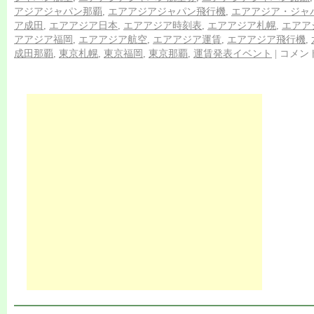
アジアジャパン那覇
,
エアアジアジャパン飛行機
,
エアアジア・ジャ
ア成田
,
エアアジア日本
,
エアアジア時刻表
,
エアアジア札幌
,
エアア
アアジア福岡
,
エアアジア航空
,
エアアジア運賃
,
エアアジア飛行機
,
成田那覇
,
東京札幌
,
東京福岡
,
東京那覇
,
運賃発表イベント
|
コメン