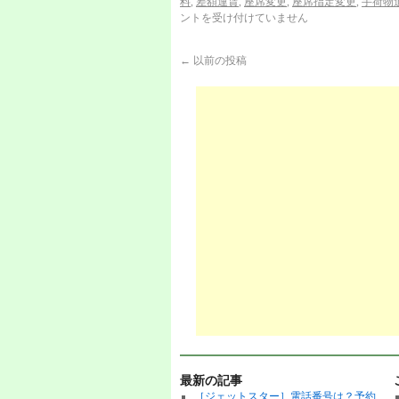
料
,
差額運賃
,
座席変更
,
座席指定変更
,
手荷物
ントを受け付けていません
←
以前の投稿
最新の記事
［ジェットスター］電話番号は？予約