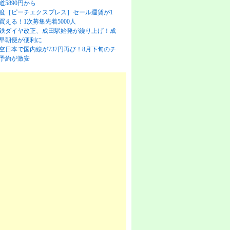
道5890円から
度［ピーチエクスプレス］セール運賃が1
買える！1次募集先着5000人
鉄ダイヤ改正、成田駅始発が繰り上げ！成
早朝便が便利に
空日本で国内線が737円再び！8月下旬のチ
予約が激安