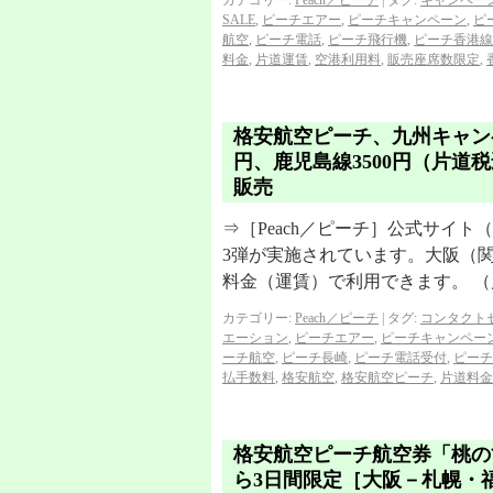
カテゴリー:
Peach／ピーチ
|
タグ:
キャンペー
SALE
,
ピーチエアー
,
ピーチキャンペーン
,
ピ
航空
,
ピーチ電話
,
ピーチ飛行機
,
ピーチ香港線
料金
,
片道運賃
,
空港利用料
,
販売座席数限定
,
格安航空ピーチ、九州キャンペ
円、鹿児島線3500円（片
販売
⇒［Peach／ピーチ］公式サイ
3弾が実施されています。大阪（
料金（運賃）で利用できます。 （
カテゴリー:
Peach／ピーチ
|
タグ:
コンタクト
エーション
,
ピーチエアー
,
ピーチキャンペー
ーチ航空
,
ピーチ長崎
,
ピーチ電話受付
,
ピーチ
払手数料
,
格安航空
,
格安航空ピーチ
,
片道料金
格安航空ピーチ航空券「桃の節
ら3日間限定［大阪－札幌・