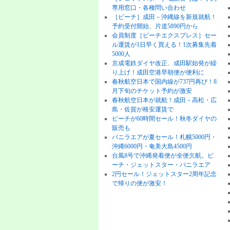
専用窓口・各種問い合わせ
［ピーチ］成田－沖縄線を新規就航！
予約受付開始、片道5890円から
会員制度［ピーチエクスプレス］セー
ル運賃が1日早く買える！1次募集先着
5000人
京成電鉄ダイヤ改正、成田駅始発が繰
り上げ！成田空港早朝便が便利に
春秋航空日本で国内線が737円再び！8
月下旬のチケット予約が激安
春秋航空日本が就航！成田－高松・広
島・佐賀が格安運賃で
ピーチが60時間セール！秋冬ダイヤの
販売も
バニラエアが夏セール！札幌5000円・
沖縄6000円・奄美大島4500円
台風8号で沖縄発着便が全便欠航。ピ
ーチ・ジェットスター・バニラエア
2円セール！ジェットスター2周年記念
で帰りの便が激安！