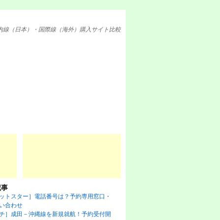
内線（日本）・国際線（海外）購入サイト比較
記事
ットスター］電話番号は？予約専用窓口・
い合わせ
チ］成田－沖縄線を新規就航！予約受付開