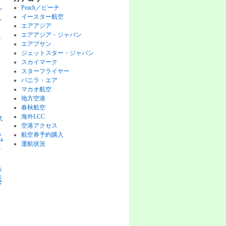
Peach／ピーチ
ン
イースター航空
ト
エアアジア
エアアジア・ジャパン
チ
エアプサン
ジェットスター・ジャパン
スカイマーク
スターフライヤー
バニラ・エア
マカオ航空
地方空港
ピ
春秋航空
海外LCC
式
空港アクセス
航空券予約購入
払
運航状況
格
券
港