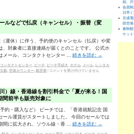
始、片
会員制
日早く
京成電
ールなどで払戻（キャンセル）・振替（変
田空港
春秋航
ケット
画減便（運休）に伴う、予約便のキャンセル（払戻）や変
は、対象者に直接連絡が届くとのことです。 公式ホ
はメール、コンタクトセンター …
続きを読む
→
コンタクトセンター
,
ピーチ
,
ピーチ手続き
,
ホテル
,
メール
,
レンタカ
欠航
,
空港カウンター
,
航空券
|
コメントを受け付けていません
仁川）線・香港線を割引料金で「夏が来る！国
み期間前半も販売対象に
（予約・購入など） ピーチでは、「香港就航記念 国
セール運賃がスタートしました。 今回のセールでは
期間に拡大され、ソウル線・香 …
続きを読む
→