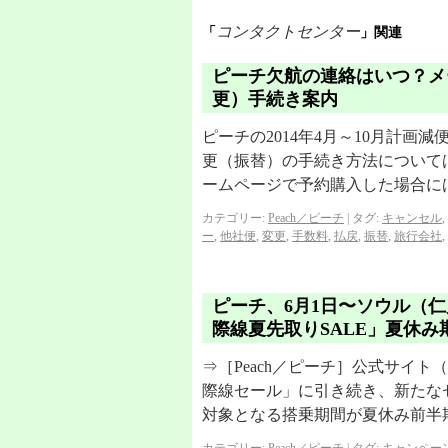
コンタクトセンター
「
」関連
ピーチ欠航の連絡はいつ？メ
更）手続き案内
ピーチの2014年4月～10月計
更（振替）の手続き方法について
ームページで予約購入した場合に
カテゴリー:
Peach／ピーチ
|
タグ:
キャンセル
,
ー
,
他社便
,
変更
,
手数料
,
払戻
,
振替
,
旅行会社
,
ピーチ、6月1日〜ソウル（
際線夏先取りSALE」夏休
⇒［Peach／ピーチ］公式サイト
際線セール」に引き続き、新たな
対象となる搭乗期間が夏休み前半