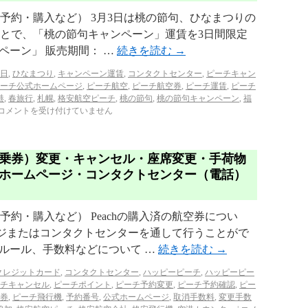
（予約・購入など） 3月3日は桃の節句、ひなまつりの
うことで、「桃の節句キャンペーン」運賃を3日間限定
ペーン」 販売期間： …
続きを読む
→
3日
,
ひなまつり
,
キャンペーン運賃
,
コンタクトセンター
,
ピーチキャン
ーチ公式ホームページ
,
ピーチ航空
,
ピーチ航空券
,
ピーチ運賃
,
ピーチ
港
,
春旅行
,
札幌
,
格安航空ピーチ
,
桃の節句
,
桃の節句キャンペーン
,
福
コメントを受け付けていません
乗券）変更・キャンセル・座席変更・手荷物
ホームページ・コンタクトセンター（電話）
（予約・購入など） Peachの購入済の航空券につい
ジまたはコンタクトセンターを通して行うことがで
ルール、手数料などについて …
続きを読む
→
クレジットカード
,
コンタクトセンター
,
ハッピーピーチ
,
ハッピーピー
チキャンセル
,
ピーチポイント
,
ピーチ予約変更
,
ピーチ予約確認
,
ピー
券
,
ピーチ飛行機
,
予約番号
,
公式ホームページ
,
取消手数料
,
変更手数