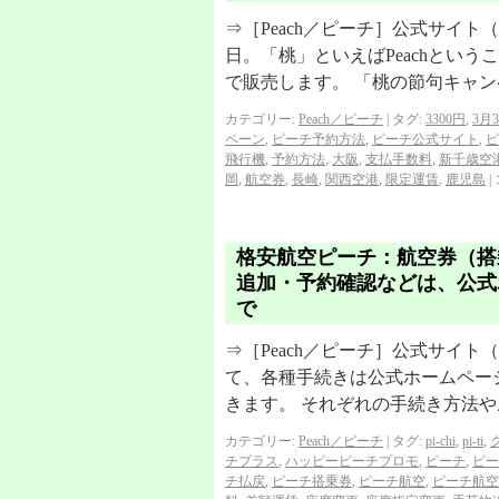
⇒［Peach／ピーチ］公式サイト
日。「桃」といえばPeachとい
で販売します。 「桃の節句キャン
カテゴリー:
Peach／ピーチ
|
タグ:
3300円
,
3月
ペーン
,
ピーチ予約方法
,
ピーチ公式サイト
,
ピ
飛行機
,
予約方法
,
大阪
,
支払手数料
,
新千歳空
岡
,
航空券
,
長崎
,
関西空港
,
限定運賃
,
鹿児島
|
格安航空ピーチ：航空券（搭
追加・予約確認などは、公式
で
⇒［Peach／ピーチ］公式サイト
て、各種手続きは公式ホームペー
きます。 それぞれの手続き方法や
カテゴリー:
Peach／ピーチ
|
タグ:
pi-chi
,
pi-ti
,
チプラス
,
ハッピーピーチプロモ
,
ピーチ
,
ピー
チ払戻
,
ピーチ搭乗券
,
ピーチ航空
,
ピーチ航空