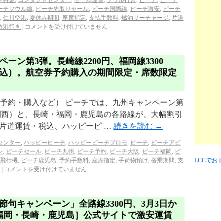
ン料金
,
コンタクトセンター
,
セール運賃
,
ソウル行き
,
ピーチ
,
ピーチ
ーチソウル線
,
ピーチ先取りセール
,
ピーチ国際線
,
ピーチ激安
,
ピーチ
,
仁川空港
,
夏休み期間
,
座席指定
,
支払手数料
,
燃油サーチャージ
,
片道
香港行き
|
コメントを受け付けていません
ーン第3弾。長崎線2200円、福岡線3300
道税込）。航空券予約購入の期間限定・席数限定
ト（予約・購入など） ピーチでは、九州キャンペーン第
関西）と、長崎・福岡・鹿児島の各路線が、大幅割引
片道運賃・税込、ハッピーピ …
続きを読む
→
センター
,
ハッピーピーチ
,
ハッピーピーチプロモ
,
ピーチ
,
ピーチアビ
ン
,
ピーチセール
,
ピーチ九州
,
ピーチ予約
,
ピーチ大阪
,
ピーチ福岡
,
ピ
飛行機
,
ピーチ鹿児島
,
予約手数料
,
座席指定
,
手荷物預け
,
搭乗期間
,
支
LCCで
|
コメントを受け付けていません
句キャンペーン」全路線3300円、3月3日か
福岡・長崎・鹿児島］公式サイトで激安運賃