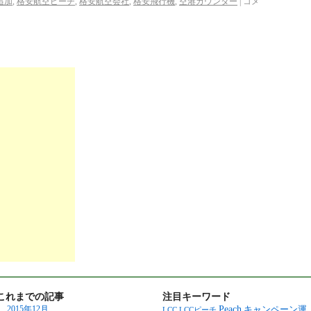
追加
,
格安航空ピーチ
,
格安航空会社
,
格安飛行機
,
空港カウンター
|
コメ
これまでの記事
注目キーワード
Peach
2015年12月
キャンペーン運
LCC
LCCピーチ