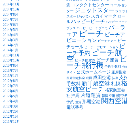
2014年11月
コンタクトセンター
賃
コールセ
ジェットスター
2014年10月
ター
ジェッ
2014年8月
スカイマーク
セー
スタージャパン
2014年7月
ハッピーピーチ
ル
ハッピーピー
2014年6月
バニラ
プラス
ハッピーピーチプロモ
2014年5月
ピーチ
エア
ピーチア
2014年4月
ビエーション
2014年3月
ピー
ピーチエアー
2014年2月
ピ
チセール
ピーチ・アビエーション
2014年1月
ピーチ航
ーチ予約
2013年11月
空
ピーチ運賃
2013年10月
ピーチ航空券
ーチ飛行機
2013年8月
予約手数料
公
2013年7月
公式ホームページ
座席指定
サイト
2013年1月
支
成田空港
座席指定料金
成田
払戻
2012年8月
新千歳空港
手数料
札幌
2012年7月
安航空ピーチ
格安航空会
2012年6月
片道運賃
沖縄
社
航空
福岡空港
2012年5月
関西空
2012年4月
那覇空港
予約
運賃
2012年3月
電話番号
2012年2月
2012年1月
2011年12月