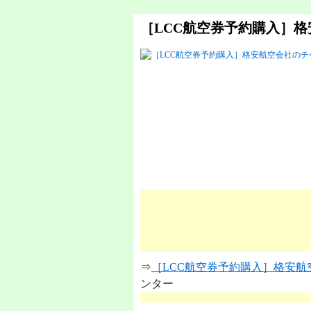
［LCC航空券予約購入］
⇒
［LCC航空券予約購入］格安
ンター