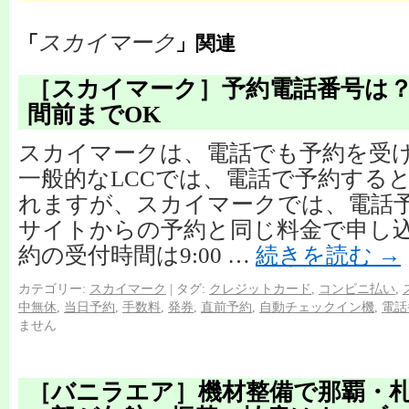
スカイマーク
「
」関連
［スカイマーク］予約電話番号は？
間前までOK
スカイマークは、電話でも予約を受
一般的なLCCでは、電話で予約する
れますが、スカイマークでは、電話
サイトからの予約と同じ料金で申し込
約の受付時間は9:00 …
続きを読む
→
カテゴリー:
スカイマーク
|
タグ:
クレジットカード
,
コンビニ払い
,
中無休
,
当日予約
,
手数料
,
発券
,
直前予約
,
自動チェックイン機
,
電話
ません
［バニラエア］機材整備で那覇・