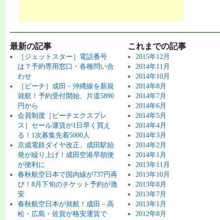
最新の記事
これまでの記事
［ジェットスター］電話番号
2015年12月
は？予約専用窓口・各種問い合
2014年11月
わせ
2014年10月
［ピーチ］成田－沖縄線を新規
2014年8月
就航！予約受付開始、片道5890
2014年7月
円から
2014年6月
会員制度［ピーチエクスプレ
2014年5月
ス］セール運賃が1日早く買え
2014年4月
る！1次募集先着5000人
2014年3月
京成電鉄ダイヤ改正、成田駅始
2014年2月
発が繰り上げ！成田空港早朝便
2014年1月
が便利に
2013年11月
春秋航空日本で国内線が737円再
2013年10月
び！8月下旬のチケット予約が激
2013年8月
安
2013年7月
春秋航空日本が就航！成田－高
2013年1月
松・広島・佐賀が格安運賃で
2012年8月