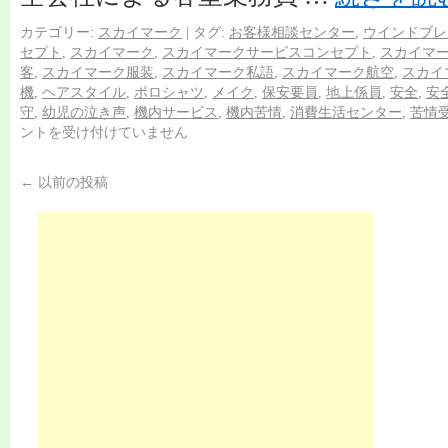
カテゴリー:
スカイマーク
|
タグ:
お客様相談センター
,
ウインドブレ
セプト
,
スカイマーク
,
スカイマークサービスコンセプト
,
スカイマ
客
,
スカイマーク服装
,
スカイマーク私語
,
スカイマーク航空
,
スカイ
機
,
ヘアスタイル
,
ポロシャツ
,
メイク
,
保安要員
,
地上係員
,
安全
,
安
守
,
幼児の泣き声
,
機内サービス
,
機内苦情
,
消費生活センター
,
苦情
ントを受け付けていません
←
以前の投稿