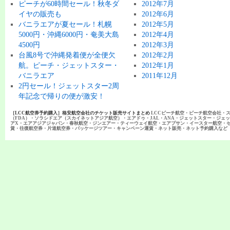
ピーチが60時間セール！秋冬ダ
2012年7月
イヤの販売も
2012年6月
バニラエアが夏セール！札幌
2012年5月
5000円・沖縄6000円・奄美大島
2012年4月
4500円
2012年3月
台風8号で沖縄発着便が全便欠
2012年2月
航。ピーチ・ジェットスター・
2012年1月
バニラエア
2011年12月
2円セール！ジェットスター2周
年記念で帰りの便が激安！
［LCC航空券予約購入］格安航空会社のチケット販売サイトまとめ
LCCピーチ航空・ピーチ航空会社・
（FDA）・ソラシドエア（スカイネットアジア航空）・エアドゥ・JAL・ANA・ジェットスター・ジェ
アX・エアアジアジャパン・春秋航空・ジンエアー・ティーウェイ航空・エアプサン・イースター航空・
賃・往復航空券・片道航空券・パッケージツアー・キャンペーン運賃・ネット販売・ネット予約購入など