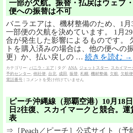
一部が欠航。振替・払戻はウェブ
便への振替は不可
バニラエアは、機材整備のため、1月3
一部便の欠航を決めています。 1月2
合が発生した影響によるものです。 
トを購入済みの場合は、他の便への
更）か、払い戻しの …
続きを読む
→
カテゴリー:
バニラ・エア
|
タグ:
ANA
,
ジェットスター
,
スカイマー
予約センター
,
他社便
,
台北
,
成田
,
振替
,
札幌
,
機材整備
,
欠航
,
欠航便
電話番号
|
コメントを受け付けていません
ピーチ沖縄線（那覇空港）10月18
日2往復、スカイマークと競合。運
表
⇒［Peach／ピーチ］公式サイト（