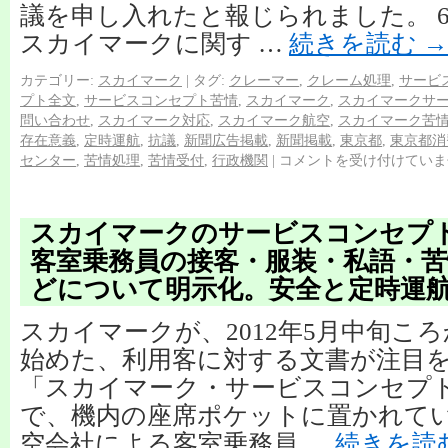
議を申し入れたと報じられました。 
スカイマークに関す …
続きを読む
→
カテゴリー:
スカイマーク
|
タグ:
クレーマー
,
クレーム処理
,
サービ
プト全文
,
サービスコンセプト苦情
,
スカイマーク
,
スカイマークサ
問い合わせ
,
スカイマーク対応
,
スカイマーク航空
,
スカイマーク苦
存在意義
,
定時運航
,
抗議
,
新聞広告掲載
,
新聞掲載
,
東京都
,
東京都消
センター
,
苦情処理
,
苦情受付
,
行政機関
|
コメントを受け付けていま
スカイマークのサービスコンセプ
客室乗務員の接客・服装・私語・苦
どについて明示化。安全と定時運
スカイマークが、2012年5月中旬こ
始めた、利用客に対する文書が注目
「スカイマーク・サービスコンセプ
で、機内の座席ポケットに置かれてい
空会社による客室乗務員 …
続きを読