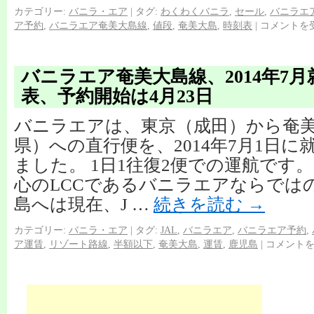
カテゴリー:
バニラ・エア
|
タグ:
わくわくバニラ
,
セール
,
バニラエ
ア予約
,
バニラエア奄美大島線
,
値段
,
奄美大島
,
時刻表
|
コメントを
バニラエア奄美大島線、2014年7
表、予約開始は4月23日
バニラエアは、東京（成田）から奄
県）への直行便を、2014年7月1日
ました。 1日1往復2便での運航です
心のLCCであるバニラエアならでは
島へは現在、J …
続きを読む
→
カテゴリー:
バニラ・エア
|
タグ:
JAL
,
バニラエア
,
バニラエア予約
,
ア運賃
,
リゾート路線
,
半額以下
,
奄美大島
,
運賃
,
鹿児島
|
コメント