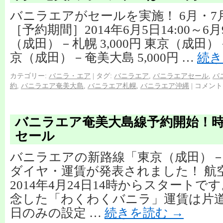
バニラエアがセールを実施！ 6月・7
［予約期間］2014年6月5日14:00～6月9
（成田）－札幌 3,000円 東京（成田）－
京（成田）－奄美大島 5,000円 …
続
カテゴリー:
バニラ・エア
|
タグ:
バニラエア
,
バニラエアセール
,
バ
約
,
バニラエア奄美大島
,
バニラエア札幌
,
バニラエア沖縄
|
コメント
バニラエア奄美大島線予約開始！
セール
バニラエアの新路線「東京（成田）
ダイヤ・運賃が発表されました！ 航
2014年4月24日14時からスタートで
念した「わくわくバニラ」運賃は片道4,
日のみの設定 …
続きを読む
→