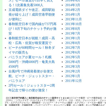
ス］セール運賃が1日早く買え
2014年4月
る！1次募集先着5000人
2014年3月
京成電鉄ダイヤ改正、成田駅始
2014年2月
発が繰り上げ！成田空港早朝便
2014年1月
が便利に
2013年11月
春秋航空日本で国内線が737円再
2013年10月
び！8月下旬のチケット予約が激
2013年8月
安
2013年7月
春秋航空日本が就航！成田－高
2013年1月
松・広島・佐賀が格安運賃で
2012年8月
ピーチが60時間セール！秋冬ダ
2012年7月
イヤの販売も
2012年6月
バニラエアが夏セール！札幌
2012年5月
5000円・沖縄6000円・奄美大島
2012年4月
4500円
2012年3月
台風8号で沖縄発着便が全便欠
2012年2月
航。ピーチ・ジェットスター・
2012年1月
バニラエア
2011年12月
2円セール！ジェットスター2周
年記念で帰りの便が激安！
［LCC航空券予約購入］格安航空会社のチケット販売サイトまとめ
LCCピーチ航空・ピーチ航空会社・
（FDA）・ソラシドエア（スカイネットアジア航空）・エアドゥ・JAL・ANA・ジェットスター・ジェ
アX・エアアジアジャパン・春秋航空・ジンエアー・ティーウェイ航空・エアプサン・イースター航空・
賃・往復航空券・片道航空券・パッケージツアー・キャンペーン運賃・ネット販売・ネット予約購入など