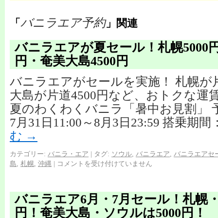
バニラエア予約
「
」関連
バニラエアが夏セール！札幌5000円
円・奄美大島4500円
バニラエアがセールを実施！ 札幌が片
大島が片道4500円など、おトクな運
夏のわくわくバニラ「暑中お見割」 予
7月31日11:00～8月3日23:59 搭乗期間
む
→
カテゴリー:
バニラ・エア
|
タグ:
ソウル
,
バニラエア
,
バニラエアセ
島
,
札幌
,
沖縄
|
コメントを受け付けていません
バニラエア6月・7月セール！札幌・沖
円！奄美大島・ソウルは5000円！