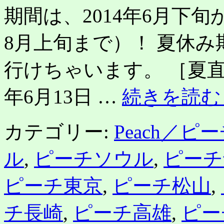
期間は、2014年6月下
セ
ー
ル！
8月上旬まで）！ 夏休
大
阪・
沖
行けちゃいます。 ［夏直
縄
か
年6月13日 …
続きを読
ら
は
カテゴリー:
Peach／ピ
ル
,
ピーチソウル
,
ピーチ
ピーチ東京
,
ピーチ松山
,
チ長崎
,
ピーチ高雄
,
ピー