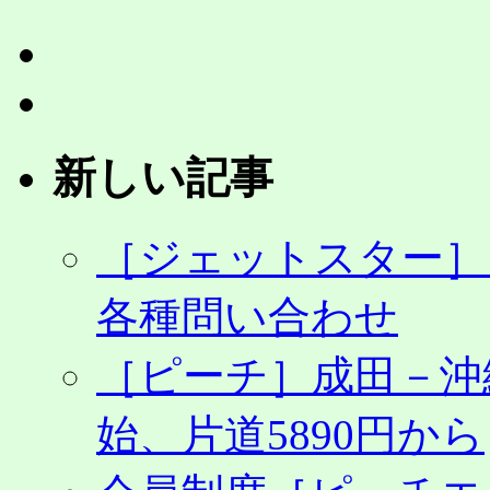
月・
6
月
搭
乗
が
激
新しい記事
安
で
予
約
［ジェットスター］
OK
は
各種問い合わせ
［ピーチ］成田－沖
始、片道5890円から