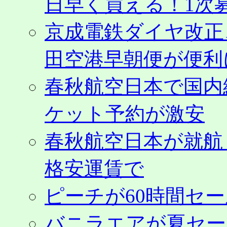
日早く買える！1次募
京成電鉄ダイヤ改正
田空港早朝便が便利
春秋航空日本で国内
ケット予約が激安
春秋航空日本が就航
格安運賃で
ピーチが60時間セ
バニラエアが夏セール