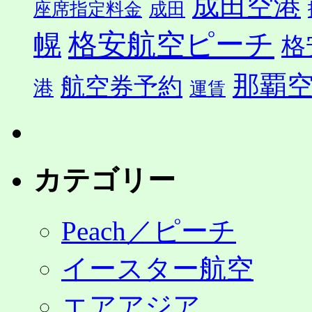
成田空港
座席指定料金
成田
格安航空ピーチ
幌
格
那覇
航空券予約
港
運賃
カテゴリー
Peach／ピーチ
イースター航空
エアアジア