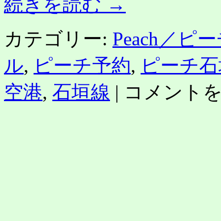
続きを読む
→
カテゴリー:
Peach／ピ
ル
,
ピーチ予約
,
ピーチ石
ピ
空港
,
石垣線
|
コメント
ー
チ
石
垣
線
（大
阪・
沖
縄）
セ
ー
ル！
5