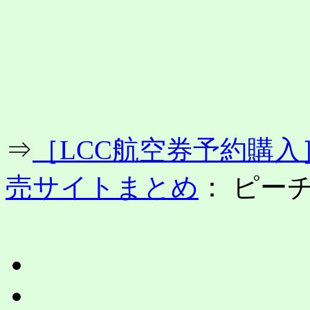
コ
ン
テ
ン
ツ
へ
ス
キ
ッ
プ
⇒
［LCC航空券予約購
売サイトまとめ
： ピー