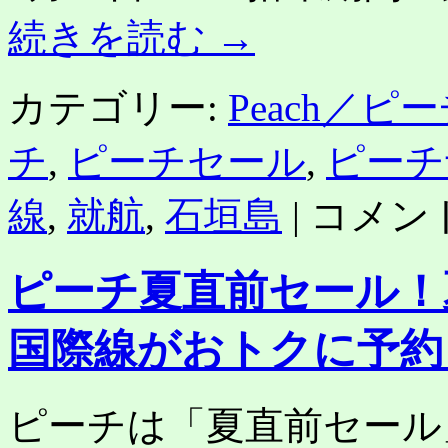
続きを読む
→
カテゴリー:
Peach／ピ
チ
,
ピーチセール
,
ピーチ
ピ
線
,
就航
,
石垣島
|
コメン
ー
チ
石
ピーチ夏直前セール！
垣
線
就
国際線がおトクに予約
航
1
周
年
ピーチは「夏直前セール
記
念