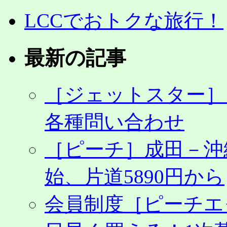
LCCでおトクな旅行！
最新の記事
［ジェットスター］
各種問い合わせ
［ピーチ］成田－沖
始、片道5890円から
会員制度［ピーチエ