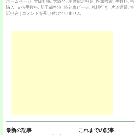
ホームページ
,
大阪札幌
,
大阪発
,
座席指定料金
,
座席検索
,
手数料
,
搭
購入
,
支払手数料
,
新千歳空港
,
時刻表ピーチ
,
札幌行き
,
片道運賃
,
空
話申込
|
コメントを受け付けていません
最新の記事
これまでの記事