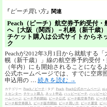
ピーチ買い方
「
」関連
Peach（ピーチ）航空券予約受付
へ［大阪（関西）－札幌（新千歳）
チケット購入は公式サイトからネ
ク
Peachが2012年3月1日から就航す
幌（新千歳）」線の航空券予約受付・
（年内）にも開始されることになるようで
公式ホームページでは、すでに空席
申込用の …
続きを読む
→
カテゴリー:
Peach／ピーチ
|
タグ:
Peach
,
Peach公式ホームページ
,
pi-
トセンター
,
チケット購入
,
ネット申込
,
ハッピーピーチ
,
ハッピーピ
ームページ
,
ピーチ予約開始
,
ピーチ公式
,
ピーチ航空券予約
,
ピーチ
ピーチ航空券購入
,
ピーチ販売開始
,
ピーチ買い方
,
ピーチ運賃
,
ピー