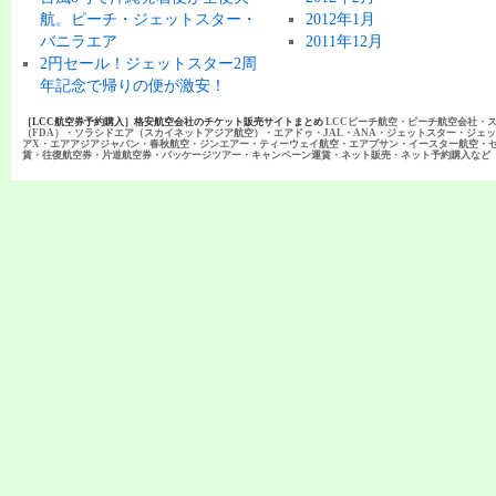
航。ピーチ・ジェットスター・
2012年1月
バニラエア
2011年12月
2円セール！ジェットスター2周
年記念で帰りの便が激安！
［LCC航空券予約購入］格安航空会社のチケット販売サイトまとめ
LCCピーチ航空・ピーチ航空会社・
（FDA）・ソラシドエア（スカイネットアジア航空）・エアドゥ・JAL・ANA・ジェットスター・ジェ
アX・エアアジアジャパン・春秋航空・ジンエアー・ティーウェイ航空・エアプサン・イースター航空・
賃・往復航空券・片道航空券・パッケージツアー・キャンペーン運賃・ネット販売・ネット予約購入など