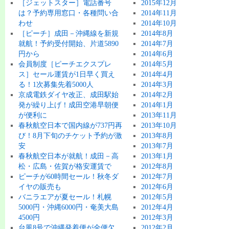
［ジェットスター］電話番号
2015年12月
は？予約専用窓口・各種問い合
2014年11月
わせ
2014年10月
［ピーチ］成田－沖縄線を新規
2014年8月
就航！予約受付開始、片道5890
2014年7月
円から
2014年6月
会員制度［ピーチエクスプレ
2014年5月
ス］セール運賃が1日早く買え
2014年4月
る！1次募集先着5000人
2014年3月
京成電鉄ダイヤ改正、成田駅始
2014年2月
発が繰り上げ！成田空港早朝便
2014年1月
が便利に
2013年11月
春秋航空日本で国内線が737円再
2013年10月
び！8月下旬のチケット予約が激
2013年8月
安
2013年7月
春秋航空日本が就航！成田－高
2013年1月
松・広島・佐賀が格安運賃で
2012年8月
ピーチが60時間セール！秋冬ダ
2012年7月
イヤの販売も
2012年6月
バニラエアが夏セール！札幌
2012年5月
5000円・沖縄6000円・奄美大島
2012年4月
4500円
2012年3月
台風8号で沖縄発着便が全便欠
2012年2月