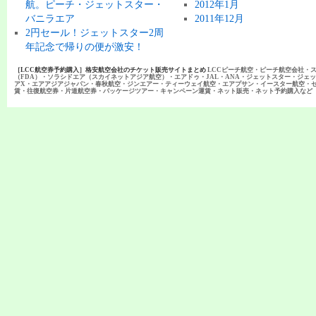
航。ピーチ・ジェットスター・
2012年1月
バニラエア
2011年12月
2円セール！ジェットスター2周
年記念で帰りの便が激安！
［LCC航空券予約購入］格安航空会社のチケット販売サイトまとめ
LCCピーチ航空・ピーチ航空会社・
（FDA）・ソラシドエア（スカイネットアジア航空）・エアドゥ・JAL・ANA・ジェットスター・ジェ
アX・エアアジアジャパン・春秋航空・ジンエアー・ティーウェイ航空・エアプサン・イースター航空・
賃・往復航空券・片道航空券・パッケージツアー・キャンペーン運賃・ネット販売・ネット予約購入など