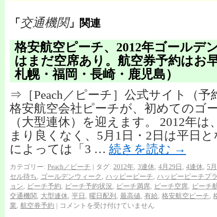
交通機関
「
」関連
格安航空ピーチ、2012年ゴールデ
はまだ空席あり。航空券予約はお
札幌・福岡・長崎・鹿児島）
⇒［Peach／ピーチ］公式サイト（
格安航空会社ピーチが、初めてのゴ
（大型連休）を迎えます。 2012年
まり良くなく、5月1日・2日は平日
によっては「3 …
続きを読む
→
カテゴリー:
Peach／ピーチ
|
タグ:
2012年
,
3連休
,
4月29日
,
4連休
,
5月
セル待ち
,
ゴールデンウィーク
,
ハッピーピーチ
,
ハッピーピーチプ
ョン
,
ピーチ予約
,
ピーチ予約状況
,
ピーチ満席
,
ピーチ空席
,
ピーチ
交通機関
,
大型連休
,
平日
,
曜日配列
,
最高値
,
有給
,
格安航空ピーチ
,
業
,
航空券予約
|
コメントを受け付けていません