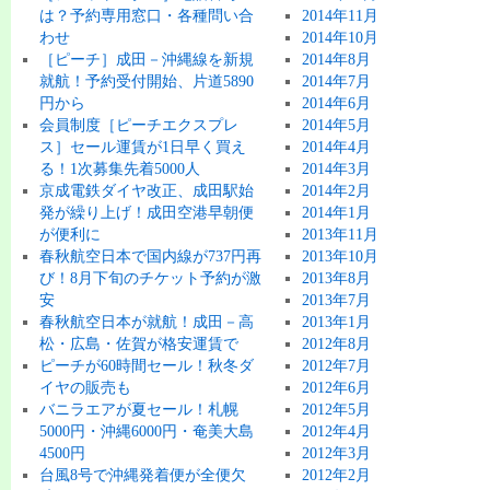
は？予約専用窓口・各種問い合
2014年11月
わせ
2014年10月
［ピーチ］成田－沖縄線を新規
2014年8月
就航！予約受付開始、片道5890
2014年7月
円から
2014年6月
会員制度［ピーチエクスプレ
2014年5月
ス］セール運賃が1日早く買え
2014年4月
る！1次募集先着5000人
2014年3月
京成電鉄ダイヤ改正、成田駅始
2014年2月
発が繰り上げ！成田空港早朝便
2014年1月
が便利に
2013年11月
春秋航空日本で国内線が737円再
2013年10月
び！8月下旬のチケット予約が激
2013年8月
安
2013年7月
春秋航空日本が就航！成田－高
2013年1月
松・広島・佐賀が格安運賃で
2012年8月
ピーチが60時間セール！秋冬ダ
2012年7月
イヤの販売も
2012年6月
バニラエアが夏セール！札幌
2012年5月
5000円・沖縄6000円・奄美大島
2012年4月
4500円
2012年3月
台風8号で沖縄発着便が全便欠
2012年2月