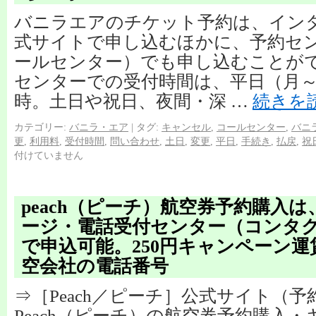
バニラエアのチケット予約は、イン
式サイトで申し込むほかに、予約セ
ールセンター）でも申し込むことがで
センターでの受付時間は、平日（月～金
時。土日や祝日、夜間・深 …
続きを
カテゴリー:
バニラ・エア
|
タグ:
キャンセル
,
コールセンター
,
バニ
更
,
利用料
,
受付時間
,
問い合わせ
,
土日
,
変更
,
平日
,
手続き
,
払戻
,
祝
付けていません
peach（ピーチ）航空券予約購入
ージ・電話受付センター（コンタ
で申込可能。250円キャンペーン
空会社の電話番号
⇒［Peach／ピーチ］公式サイト（
Peach（ピーチ）の航空券予約購入