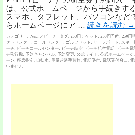
は、公式ホームページから手続きす
スマホ、タブレット、パソコンなど
らホームページにア …
続きを読む
→
カテゴリー:
Peach／ピーチ
|
タグ:
250円チケット
,
250円予約
,
250円
クトセンター
,
コールセンター
,
ゴルフセット
,
サーフボード
,
スキー
ーチ
,
ピーチコールセンター
,
ピーチ航空
,
ピーチ航空電話
,
ピーチ電
チ飛行機
,
予約キャンセル
,
予約変更
,
公式サイト
,
公式ホームページ
ーン
,
座席指定
,
自転車
,
重量超過手荷物
,
電話受付
,
電話受付窓口
,
電
いません