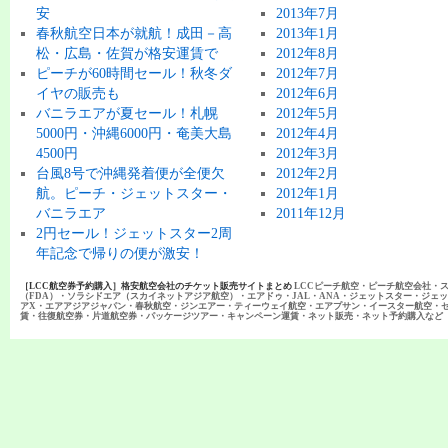
安
2013年7月
春秋航空日本が就航！成田－高
2013年1月
松・広島・佐賀が格安運賃で
2012年8月
ピーチが60時間セール！秋冬ダ
2012年7月
イヤの販売も
2012年6月
バニラエアが夏セール！札幌
2012年5月
5000円・沖縄6000円・奄美大島
2012年4月
4500円
2012年3月
台風8号で沖縄発着便が全便欠
2012年2月
航。ピーチ・ジェットスター・
2012年1月
バニラエア
2011年12月
2円セール！ジェットスター2周
年記念で帰りの便が激安！
［LCC航空券予約購入］格安航空会社のチケット販売サイトまとめ
LCCピーチ航空・ピーチ航空会社・
（FDA）・ソラシドエア（スカイネットアジア航空）・エアドゥ・JAL・ANA・ジェットスター・ジェ
アX・エアアジアジャパン・春秋航空・ジンエアー・ティーウェイ航空・エアプサン・イースター航空・
賃・往復航空券・片道航空券・パッケージツアー・キャンペーン運賃・ネット販売・ネット予約購入など