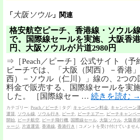
大阪ソウル
「
」関連
格安航空ピーチ、香港線・ソウル
で。国際線セールを実施、大阪香港が
円、大阪ソウルが片道2980円
⇒［Peach／ピーチ］公式サイト（
ピーチでは、「大阪（関西）－香港」
西）－ソウル（仁川）」線の、2つの
料金で販売する、国際線セールを実
した。 ［国際線セー …
続きを読む
カテゴリー:
Peach／ピーチ
|
タグ:
キャンペーン料金
,
キャンペーン
運賃
,
ソウル線
,
ソウル行き
,
ピーチ
,
ピーチエアー
,
ピーチキャンペ
開始
,
ピーチ航空
,
ピーチ飛行機
,
国際線セール
,
大阪ソウル
,
大阪香
ャージ
,
片道運賃
,
香港線
,
香港行き
|
コメントを受け付けていません