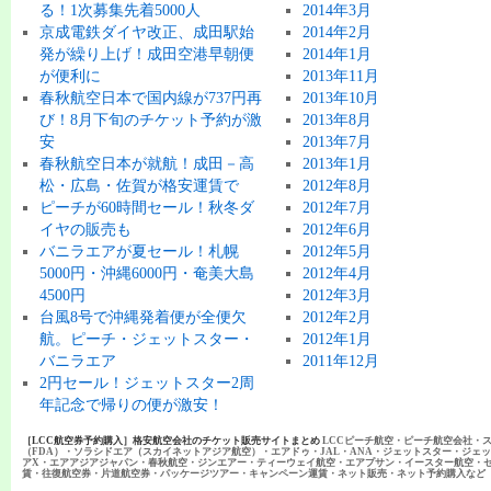
る！1次募集先着5000人
2014年3月
京成電鉄ダイヤ改正、成田駅始
2014年2月
発が繰り上げ！成田空港早朝便
2014年1月
が便利に
2013年11月
春秋航空日本で国内線が737円再
2013年10月
び！8月下旬のチケット予約が激
2013年8月
安
2013年7月
春秋航空日本が就航！成田－高
2013年1月
松・広島・佐賀が格安運賃で
2012年8月
ピーチが60時間セール！秋冬ダ
2012年7月
イヤの販売も
2012年6月
バニラエアが夏セール！札幌
2012年5月
5000円・沖縄6000円・奄美大島
2012年4月
4500円
2012年3月
台風8号で沖縄発着便が全便欠
2012年2月
航。ピーチ・ジェットスター・
2012年1月
バニラエア
2011年12月
2円セール！ジェットスター2周
年記念で帰りの便が激安！
［LCC航空券予約購入］格安航空会社のチケット販売サイトまとめ
LCCピーチ航空・ピーチ航空会社・
（FDA）・ソラシドエア（スカイネットアジア航空）・エアドゥ・JAL・ANA・ジェットスター・ジェ
アX・エアアジアジャパン・春秋航空・ジンエアー・ティーウェイ航空・エアプサン・イースター航空・
賃・往復航空券・片道航空券・パッケージツアー・キャンペーン運賃・ネット販売・ネット予約購入など