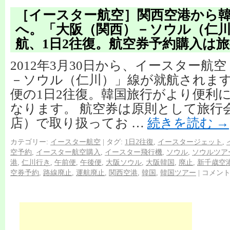
［イースター航空］関西空港から
へ。「大阪（関西）－ソウル（仁
航、1日2往復。航空券予約購入は
2012年3月30日から、イースター航
－ソウル（仁川）」線が就航されます
便の1日2往復。韓国旅行がより便利
なります。 航空券は原則として旅行
店）で取り扱ってお …
続きを読む
→
カテゴリー:
イースター航空
|
タグ:
1日2往復
,
イースタージェット
,
空予約
,
イースター航空購入
,
イースター飛行機
,
ソウル
,
ソウルツア
港
,
仁川行き
,
午前便
,
午後便
,
大阪ソウル
,
大阪韓国
,
廃止
,
新千歳空
空券予約
,
路線廃止
,
運航廃止
,
関西空港
,
韓国
,
韓国ツアー
|
コメン