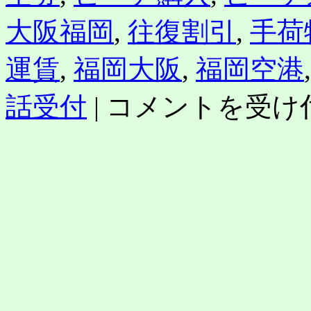
大阪福岡
,
往復割引
,
手荷
運賃
,
福岡大阪
,
福岡空港
格
話受付
|
コメントを受け
安
航
空
ピ
ー
チ
「大
阪
（関
西）
－
福
岡」
3
月