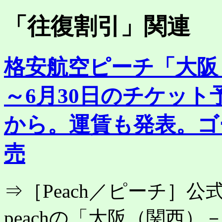
「
往復割引
」関連
格安航空ピーチ「大阪
～6月30日のチケット
から。運賃も発表。ゴ
売
⇒［Peach／ピーチ］
peachの「大阪（関西）－