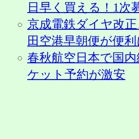
25
日早く買える！1次募
日
か
ら。
京成電鉄ダイヤ改正
運
賃
田空港早朝便が便利
も
発
表。
春秋航空日本で国内
ゴ
ー
ケット予約が激安
ル
デ
ン
ウ
ィ
ー
ク
期
間
も
販