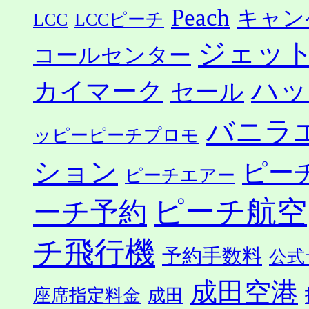
Peach
キャン
LCC
LCCピーチ
ジェッ
コールセンター
ハッ
カイマーク
セール
バニラ
ッピーピーチプロモ
ション
ピー
ピーチエアー
ピーチ航空
ーチ予約
チ飛行機
予約手数料
公式
成田空港
座席指定料金
成田