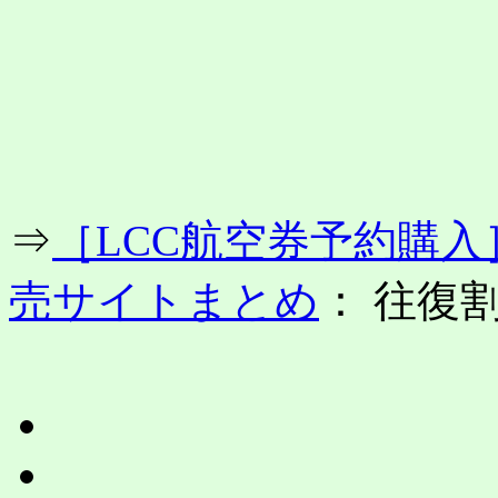
コ
ン
テ
ン
ツ
へ
ス
キ
ッ
プ
⇒
［LCC航空券予約購
売サイトまとめ
： 往復