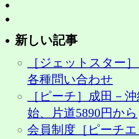
25
日
～
6
月
新しい記事
30
日
の
チ
［ジェットスター］
ケ
ッ
ト
各種問い合わせ
予
約・
［ピーチ］成田－沖
販
売
を
始、片道5890円から
開
始、
会員制度［ピーチエ
1
月