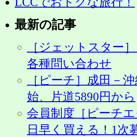
LCCでおトクな旅行！
最新の記事
［ジェットスター］
各種問い合わせ
［ピーチ］成田－沖
始、片道5890円から
会員制度［ピーチエ
日早く買える！1次募