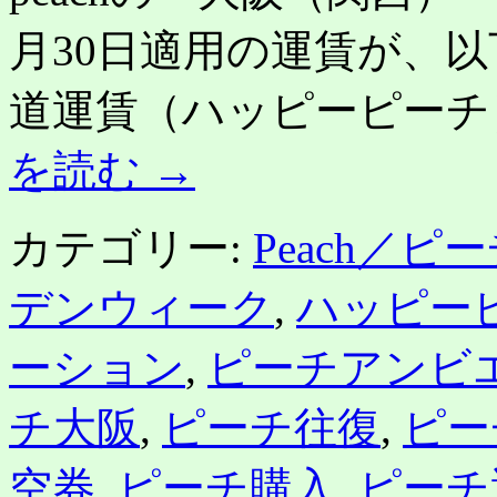
月30日適用の運賃が、
道運賃（ハッピーピーチ）：3
を読む
→
カテゴリー:
Peach／ピ
デンウィーク
,
ハッピー
ーション
,
ピーチアンビ
チ大阪
,
ピーチ往復
,
ピー
空券
,
ピーチ購入
,
ピーチ