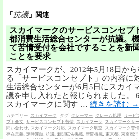
抗議
「
」関連
スカイマークのサービスコンセプ
都消費生活総合センターが抗議。
て苦情受付を会社ですることを新
ことを要求
スカイマークが、2012年5月18日か
る「サービスコンセプト」の内容に
生活総合センターが6月5日にスカイ
議を申し入れたと報じられました。 
スカイマークに関す …
続きを読む
→
カテゴリー:
スカイマーク
|
タグ:
クレーマー
,
クレーム処理
,
サービ
プト全文
,
サービスコンセプト苦情
,
スカイマーク
,
スカイマークサ
問い合わせ
,
スカイマーク対応
,
スカイマーク航空
,
スカイマーク苦
存在意義
,
定時運航
,
抗議
,
新聞広告掲載
,
新聞掲載
,
東京都
,
東京都消