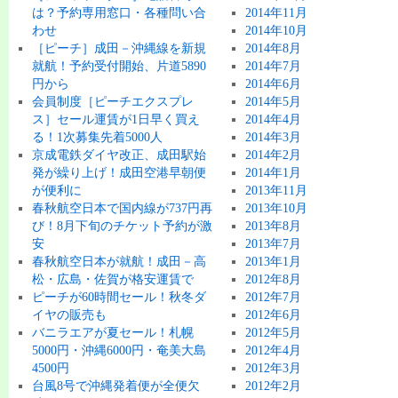
は？予約専用窓口・各種問い合
2014年11月
わせ
2014年10月
［ピーチ］成田－沖縄線を新規
2014年8月
就航！予約受付開始、片道5890
2014年7月
円から
2014年6月
会員制度［ピーチエクスプレ
2014年5月
ス］セール運賃が1日早く買え
2014年4月
る！1次募集先着5000人
2014年3月
京成電鉄ダイヤ改正、成田駅始
2014年2月
発が繰り上げ！成田空港早朝便
2014年1月
が便利に
2013年11月
春秋航空日本で国内線が737円再
2013年10月
び！8月下旬のチケット予約が激
2013年8月
安
2013年7月
春秋航空日本が就航！成田－高
2013年1月
松・広島・佐賀が格安運賃で
2012年8月
ピーチが60時間セール！秋冬ダ
2012年7月
イヤの販売も
2012年6月
バニラエアが夏セール！札幌
2012年5月
5000円・沖縄6000円・奄美大島
2012年4月
4500円
2012年3月
台風8号で沖縄発着便が全便欠
2012年2月