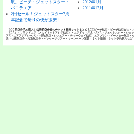
航。ピーチ・ジェットスター・
2012年1月
バニラエア
2011年12月
2円セール！ジェットスター2周
年記念で帰りの便が激安！
［LCC航空券予約購入］格安航空会社のチケット販売サイトまとめ
LCCピーチ航空・ピーチ航空会社・
（FDA）・ソラシドエア（スカイネットアジア航空）・エアドゥ・JAL・ANA・ジェットスター・ジェ
アX・エアアジアジャパン・春秋航空・ジンエアー・ティーウェイ航空・エアプサン・イースター航空・
賃・往復航空券・片道航空券・パッケージツアー・キャンペーン運賃・ネット販売・ネット予約購入など