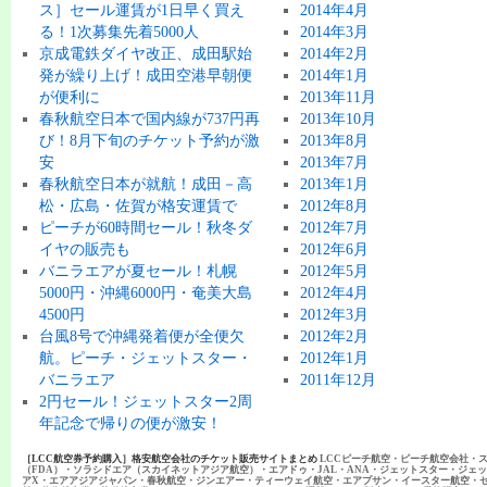
ス］セール運賃が1日早く買え
2014年4月
る！1次募集先着5000人
2014年3月
京成電鉄ダイヤ改正、成田駅始
2014年2月
発が繰り上げ！成田空港早朝便
2014年1月
が便利に
2013年11月
春秋航空日本で国内線が737円再
2013年10月
び！8月下旬のチケット予約が激
2013年8月
安
2013年7月
春秋航空日本が就航！成田－高
2013年1月
松・広島・佐賀が格安運賃で
2012年8月
ピーチが60時間セール！秋冬ダ
2012年7月
イヤの販売も
2012年6月
バニラエアが夏セール！札幌
2012年5月
5000円・沖縄6000円・奄美大島
2012年4月
4500円
2012年3月
台風8号で沖縄発着便が全便欠
2012年2月
航。ピーチ・ジェットスター・
2012年1月
バニラエア
2011年12月
2円セール！ジェットスター2周
年記念で帰りの便が激安！
［LCC航空券予約購入］格安航空会社のチケット販売サイトまとめ
LCCピーチ航空・ピーチ航空会社・
（FDA）・ソラシドエア（スカイネットアジア航空）・エアドゥ・JAL・ANA・ジェットスター・ジェ
アX・エアアジアジャパン・春秋航空・ジンエアー・ティーウェイ航空・エアプサン・イースター航空・