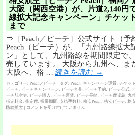
格安航空［ピーチ／Peach］福岡
大阪（関西空港）が、片道2,140
線拡大記念キャンペーン」チケット
まで
⇒［Peach／ピーチ］公式サイト（
Peach（ピーチ）が、「九州路線拡
ン」として、九州路線を期間限定で、片
売しています。 大阪から九州へ、ま
大阪へ、格 …
続きを読む
→
カテゴリー:
Peach／ピーチ
|
タグ:
Peach
,
キャンペーン運賃
,
チケッ
ピーチ
,
ピーチキャンペーン
,
ピーチ九州
,
ピーチ予約
,
ピーチ公式
,
ーチ航空券
,
ピーチ購入
,
ピーチ運賃
,
ピーチ長崎
,
ピーチ鹿児島
,
九
指定料金
,
指定席
,
搭乗期間
,
支払手数料
,
格安Peach
,
格安ピーチ
,
格
路線拡大
|
コメントを受け付けていません