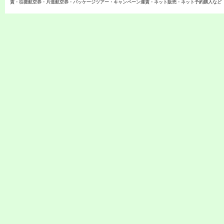
賃・往復航空券・片道航空券・パッケージツアー・キャンペーン運賃・ネット販売・ネット予約購入など