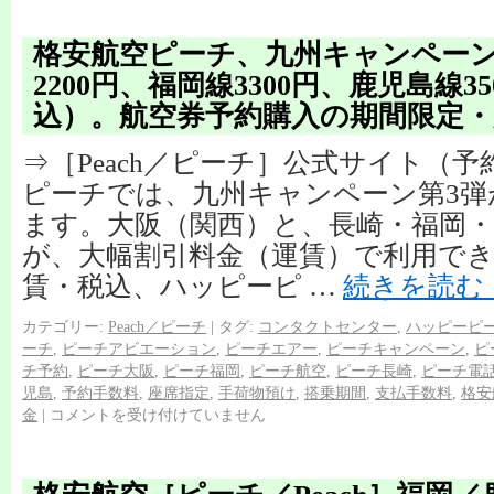
格安航空ピーチ、九州キャンペーン
2200円、福岡線3300円、鹿児島線3
込）。航空券予約購入の期間限定・
⇒［Peach／ピーチ］公式サイト（
ピーチでは、九州キャンペーン第3弾
ます。大阪（関西）と、長崎・福岡・
が、大幅割引料金（運賃）で利用でき
賃・税込、ハッピーピ …
続きを読む
カテゴリー:
Peach／ピーチ
|
タグ:
コンタクトセンター
,
ハッピーピ
ーチ
,
ピーチアビエーション
,
ピーチエアー
,
ピーチキャンペーン
,
ピ
チ予約
,
ピーチ大阪
,
ピーチ福岡
,
ピーチ航空
,
ピーチ長崎
,
ピーチ電
児島
,
予約手数料
,
座席指定
,
手荷物預け
,
搭乗期間
,
支払手数料
,
格安
金
|
コメントを受け付けていません