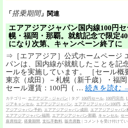
搭乗期間
「
」関連
エアアジアジャパン国内線100円
幌・福岡・那覇。就航記念で限定40
になり次第、キャンペーン終了に
⇒［エアアジア］公式ホームページ 
パンは、国内線が就航したことを記念
ールを実施しています。 ［セール概
東京（成田）－札幌（新千歳）・福岡
セール運賃：100円（ …
続きを読む
カテゴリー:
エアアジア・ジャパン
|
タグ:
100円セール
,
100円完売
,
ジアキャンセル
,
エアアジアジャパン
,
エアアジアジャパン100円
,
エ
アジアジャパン予約
,
エアアジアジャパン成田
,
エアアジアジャパン
エアアジアジャパン福岡
,
エアアジアジャパン那覇
,
キャンセル
,
セ
座席指定
,
搭乗期間
,
支払手数料
,
販売席数
|
コメントを受け付けてい