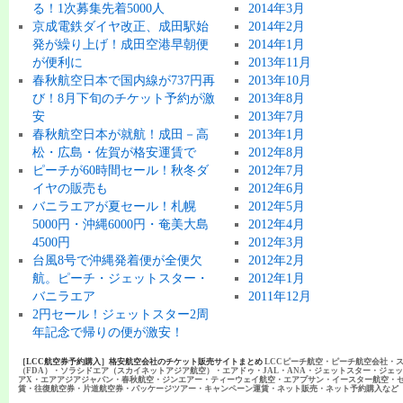
る！1次募集先着5000人
2014年3月
京成電鉄ダイヤ改正、成田駅始
2014年2月
発が繰り上げ！成田空港早朝便
2014年1月
が便利に
2013年11月
春秋航空日本で国内線が737円再
2013年10月
び！8月下旬のチケット予約が激
2013年8月
安
2013年7月
春秋航空日本が就航！成田－高
2013年1月
松・広島・佐賀が格安運賃で
2012年8月
ピーチが60時間セール！秋冬ダ
2012年7月
イヤの販売も
2012年6月
バニラエアが夏セール！札幌
2012年5月
5000円・沖縄6000円・奄美大島
2012年4月
4500円
2012年3月
台風8号で沖縄発着便が全便欠
2012年2月
航。ピーチ・ジェットスター・
2012年1月
バニラエア
2011年12月
2円セール！ジェットスター2周
年記念で帰りの便が激安！
［LCC航空券予約購入］格安航空会社のチケット販売サイトまとめ
LCCピーチ航空・ピーチ航空会社・
（FDA）・ソラシドエア（スカイネットアジア航空）・エアドゥ・JAL・ANA・ジェットスター・ジェ
アX・エアアジアジャパン・春秋航空・ジンエアー・ティーウェイ航空・エアプサン・イースター航空・
賃・往復航空券・片道航空券・パッケージツアー・キャンペーン運賃・ネット販売・ネット予約購入など