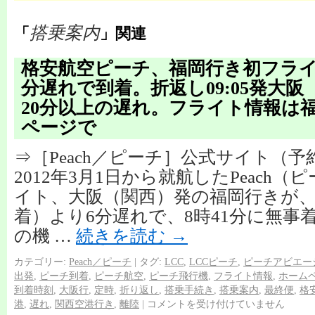
搭乗案内
「
」関連
格安航空ピーチ、福岡行き初フライ
分遅れで到着。折返し09:05発大
20分以上の遅れ。フライト情報は
ページで
⇒［Peach／ピーチ］公式サイト（
2012年3月1日から就航したPeach
イト、大阪（関西）発の福岡行きが、定
着）より6分遅れで、8時41分に無事
の機 …
続きを読む
→
カテゴリー:
Peach／ピーチ
|
タグ:
LCC
,
LCCピーチ
,
ピーチアビエー
出発
,
ピーチ到着
,
ピーチ航空
,
ピーチ飛行機
,
フライト情報
,
ホーム
到着時刻
,
大阪行
,
定時
,
折り返し
,
搭乗手続き
,
搭乗案内
,
最終便
,
格
港
,
遅れ
,
関西空港行き
,
離陸
|
コメントを受け付けていません