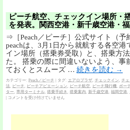
ピーチ航空、チェックイン場所・
を発表。関西空港・新千歳空港・福
⇒［Peach／ピーチ］公式サイト（
peachは、3月1日から就航する各空
イン場所（搭乗券受取）と、搭乗方
た。 搭乗の際に間違いないよう、事
ておくとスムーズ …
続きを読む
→
カテゴリー:
Peach／ピーチ
|
タグ:
エアロプラザ
,
チェックイン
,
チェ
法
,
ピーチ
,
ピーチアビエーション
,
ピーチ航空
,
ピーチ飛行機
,
ボー
ター
,
専用ターミナル
,
搭乗手続き
,
搭乗案内
,
新千歳空港
,
福岡空港
,
|
コメントを受け付けていません