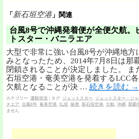
新石垣空港
「
」関連
台風8号で沖縄発着便が全便欠航。
トスター・バニラエア
大型で非常に強い台風8号が沖縄地方
みとなったため、2014年7月8日は
閉鎖されることが決定しました。 ま
石垣空港・奄美空港を発着するLCC
欠航となることが決 …
続きを読む
→
カテゴリー:
運航状況
|
タグ:
ジェットスター
,
ジェットスター・ジャ
チエア
,
台風8号
,
奄美空港
,
払戻
,
振替
,
新石垣空港
,
欠航
,
沖縄
,
那覇
ません