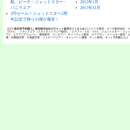
航。ピーチ・ジェットスター・
2012年1月
バニラエア
2011年12月
2円セール！ジェットスター2周
年記念で帰りの便が激安！
［LCC航空券予約購入］格安航空会社のチケット販売サイトまとめ
LCCピーチ航空・ピーチ航空会社・
（FDA）・ソラシドエア（スカイネットアジア航空）・エアドゥ・JAL・ANA・ジェットスター・ジェ
アX・エアアジアジャパン・春秋航空・ジンエアー・ティーウェイ航空・エアプサン・イースター航空・
賃・往復航空券・片道航空券・パッケージツアー・キャンペーン運賃・ネット販売・ネット予約購入など