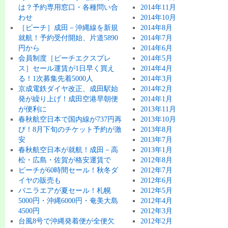
は？予約専用窓口・各種問い合
2014年11月
わせ
2014年10月
［ピーチ］成田－沖縄線を新規
2014年8月
就航！予約受付開始、片道5890
2014年7月
円から
2014年6月
会員制度［ピーチエクスプレ
2014年5月
ス］セール運賃が1日早く買え
2014年4月
る！1次募集先着5000人
2014年3月
京成電鉄ダイヤ改正、成田駅始
2014年2月
発が繰り上げ！成田空港早朝便
2014年1月
が便利に
2013年11月
春秋航空日本で国内線が737円再
2013年10月
び！8月下旬のチケット予約が激
2013年8月
安
2013年7月
春秋航空日本が就航！成田－高
2013年1月
松・広島・佐賀が格安運賃で
2012年8月
ピーチが60時間セール！秋冬ダ
2012年7月
イヤの販売も
2012年6月
バニラエアが夏セール！札幌
2012年5月
5000円・沖縄6000円・奄美大島
2012年4月
4500円
2012年3月
台風8号で沖縄発着便が全便欠
2012年2月