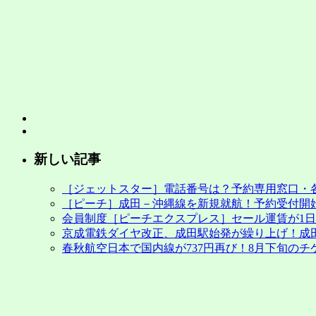
新しい記事
［ジェットスター］電話番号は？予約専用窓口・
［ピーチ］成田－沖縄線を新規就航！予約受付開始
会員制度［ピーチエクスプレス］セール運賃が1日早
京成電鉄ダイヤ改正、成田駅始発が繰り上げ！成
春秋航空日本で国内線が737円再び！8月下旬のチ