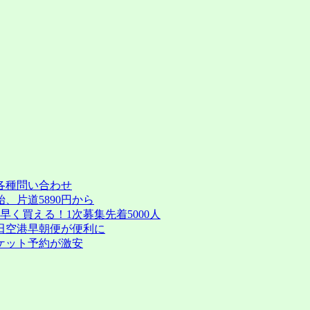
リ
み
ラ
前
ッ
半
キ
の
ー
旅
セ
行
ブ
が
ン）
激
成
安
田・
に
関
は
西
か
各種問い合わせ
ら
、片道5890円から
マ
く買える！1次募集先着5000人
カ
田空港早朝便が便利に
オ
ケット予約が激安
直
行
便
が