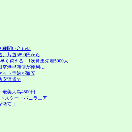
各種問い合わせ
、片道5890円から
く買える！1次募集先着5000人
田空港早朝便が便利に
ケット予約が激安
格安運賃で
奄美大島4500円
ットスター・バニラエア
が激安！