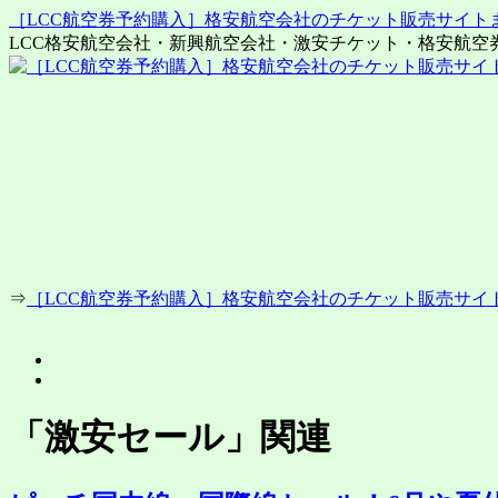
［LCC航空券予約購入］格安航空会社のチケット販売サイト
LCC格安航空会社・新興航空会社・激安チケット・格安航空
コ
ン
テ
ン
ツ
へ
ス
キ
ッ
プ
⇒
［LCC航空券予約購入］格安航空会社のチケット販売サイ
「
激安セール
」関連