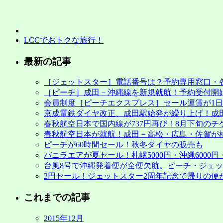
LCCでおトクな旅行！
最新の記事
［ジェットスター］電話番号は？予約専用窓口・
［ピーチ］成田－沖縄線を新規就航！予約受付開始
会員制度［ピーチエクスプレス］セール運賃が1日早
京成電鉄ダイヤ改正、成田駅始発が繰り上げ！成
春秋航空日本で国内線が737円再び！8月下旬のチ
春秋航空日本が就航！成田－高松・広島・佐賀が
ピーチが60時間セール！秋冬ダイヤの販売も
バニラエアが夏セール！札幌5000円・沖縄6000円・
台風8号で沖縄発着便が全便欠航。ピーチ・ジェ
2円セール！ジェットスター2周年記念で帰りの便
これまでの記事
2015年12月