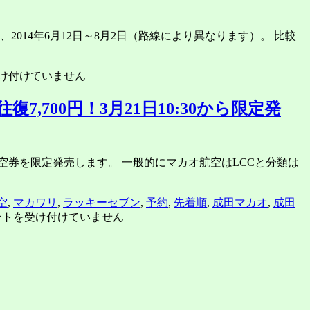
014年6月12日～8月2日（路線により異なります）。 比較
け付けていません
700円！3月21日10:30から限定発
券を限定発売します。 一般的にマカオ航空はLCCと分類は
空
,
マカワリ
,
ラッキーセブン
,
予約
,
先着順
,
成田マカオ
,
成田
ントを受け付けていません
KY7」