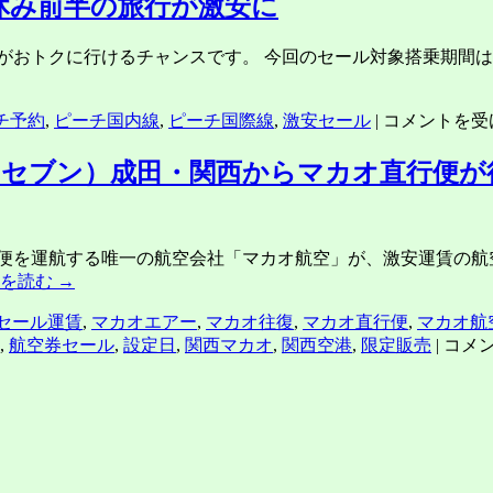
休み前半の旅行が激安に
おトクに行けるチャンスです。 今回のセール対象搭乗期間は、2
ピ
チ予約
,
ピーチ国内線
,
ピーチ国際線
,
激安セール
|
コメントを受
ー
チ
ブン）成田・関西からマカオ直行便が往復7,
国
内
線・
便を運航する唯一の航空会社「マカオ航空」が、激安運賃の航空
国
きを読む
→
際
線
セール運賃
,
マカオエアー
,
マカオ往復
,
マカオ直行便
,
マカオ航
セ
「摩
,
航空券セール
,
設定日
,
関西マカオ
,
関西空港
,
限定販売
|
コメ
ー
訶
ル！
割
6
LUC
月
（マ
や
カ
夏
ワ
休