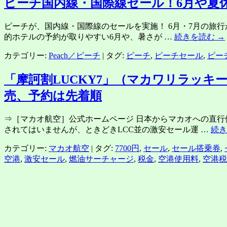
ピーチ国内線・国際線セール！6月や夏
ピーチが、国内線・国際線のセールを実施！ 6月・7月の旅行が
的ホテルの予約が取りやすい6月や、暑さが …
続きを読む
→
カテゴリー:
Peach／ピーチ
|
タグ:
ピーチ
,
ピーチセール
,
ピー
「摩訶割LUCKY7」（マカワリラッキーセ
売、予約は先着順
⇒［マカオ航空］公式ホームページ 日本からマカオへの直行
されてはいませんが、ときどきLCC並の激安セール運 …
続
カテゴリー:
マカオ航空
|
タグ:
7700円
,
セール
,
セール搭乗券
,
空港
,
激安セール
,
燃油サーチャージ
,
税金
,
空港使用料
,
空港税