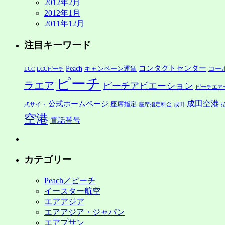
2012年2月
2012年1月
2011年12月
注目キーワード
コンタクトセンター
Peach
キャンペーン運賃
コー
LCC
LCCピーチ
ピーチ
ラエア
ピーチアビエーション
ピーチエア
公式ホームページ
成田空港
座席指定
式サイト
座席指定料金
成田
空港
電話番号
カテゴリー
Peach／ピーチ
イースター航空
エアアジア
エアアジア・ジャパン
エアプサン