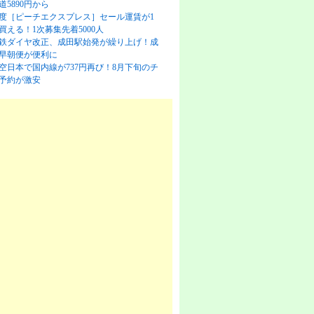
道5890円から
度［ピーチエクスプレス］セール運賃が1
買える！1次募集先着5000人
鉄ダイヤ改正、成田駅始発が繰り上げ！成
早朝便が便利に
空日本で国内線が737円再び！8月下旬のチ
予約が激安