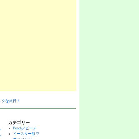
おトクな旅行！
カテゴリー
Peach／ピーチ
ン
イースター航空
ト