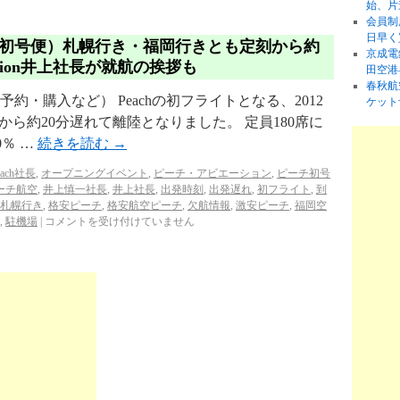
始、片
会員制
日早く
初号便）札幌行き・福岡行きとも定刻から約
京成電
iation井上社長が就航の挨拶も
田空港
春秋航
予約・購入など） Peachの初フライトとなる、2012
ケット
刻から約20分遅れて離陸となりました。 定員180席に
0％ …
続きを読む
→
each社長
,
オープニングイベント
,
ピーチ・アビエーション
,
ピーチ初号
ーチ航空
,
井上慎一社長
,
井上社長
,
出発時刻
,
出発遅れ
,
初フライト
,
到
札幌行き
,
格安ピーチ
,
格安航空ピーチ
,
欠航情報
,
激安ピーチ
,
福岡空
,
駐機場
|
コメントを受け付けていません