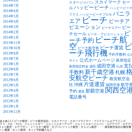
2014年8月
スカイマーク
セー
スタージャパン
2014年7月
ハッピーピーチ
ル
ハッピーピー
2014年6月
バニラ
プラス
ハッピーピーチプロモ
2014年5月
ピーチ
エア
ピーチア
2014年4月
ビエーション
2014年3月
ピー
ピーチエアー
2014年2月
ピ
チセール
ピーチ・アビエーション
2014年1月
ピーチ航
ーチ予約
2013年11月
空
ピーチ運賃
2013年10月
ピーチ航空券
ーチ飛行機
2013年8月
予約手数料
公
2013年7月
公式ホームページ
座席指定
サイト
2013年1月
支
成田空港
座席指定料金
成田
払戻
2012年8月
新千歳空港
手数料
札幌
2012年7月
安航空ピーチ
格安航空会
2012年6月
片道運賃
沖縄
社
航空
福岡空港
2012年5月
関西空
2012年4月
那覇空港
予約
運賃
2012年3月
電話番号
2012年2月
2012年1月
2011年12月
トまとめ
LCCピーチ航空・ピーチ航空会社・スカイマーク・スターフライヤー・フジドリームエアラインズ
ドゥ・JAL・ANA・ジェットスター・ジェットスターアジア・ジェットスタージャパン・エアアジア・エアア
ウェイ航空・エアプサン・イースター航空・セブパシフィック航空・チェジュ航空・・・格安航空会社の激安運
ーン運賃・ネット販売・ネット予約購入など