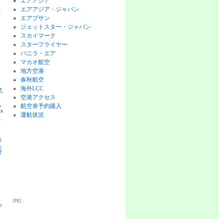
エアアジア
エアアジア・ジャパン
チ
エアプサン
ジェットスター・ジャパン
スカイマーク
スターフライヤー
バニラ・エア
マカオ航空
地方空港
ピ
春秋航空
海外LCC
式
空港アクセス
航空券予約購入
払
運航状況
格
券
港
[PR]
ジ