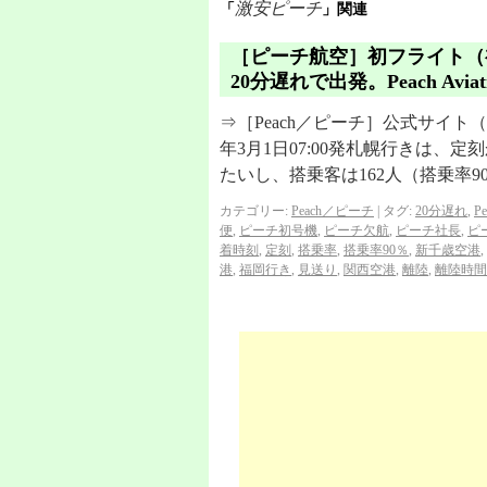
激安ピーチ
「
」関連
［ピーチ航空］初フライト（
20分遅れで出発。Peach Av
⇒［Peach／ピーチ］公式サイト（
年3月1日07:00発札幌行きは、定
たいし、搭乗客は162人（搭乗率9
カテゴリー:
Peach／ピーチ
|
タグ:
20分遅れ
,
P
便
,
ピーチ初号機
,
ピーチ欠航
,
ピーチ社長
,
ピ
着時刻
,
定刻
,
搭乗率
,
搭乗率90％
,
新千歳空港
,
港
,
福岡行き
,
見送り
,
関西空港
,
離陸
,
離陸時間