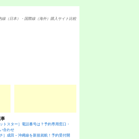
内線（日本）・国際線（海外）購入サイト比較
記事
ットスター］電話番号は？予約専用窓口・
い合わせ
チ］成田－沖縄線を新規就航！予約受付開