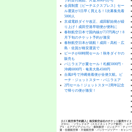
予約受付開始、片道5890円から
会員制度［ピーチエクスプレス］セー
ル運賃が1日早く買える！1次募集先着
5000人
京成電鉄ダイヤ改正、成田駅始発が繰
り上げ！成田空港早朝便が便利に
春秋航空日本で国内線が737円再び！8
月下旬のチケット予約が激安
春秋航空日本が就航！成田－高松・広
島・佐賀が格安運賃で
ピーチが60時間セール！秋冬ダイヤの
販売も
バニラエアが夏セール！札幌5000円・
沖縄6000円・奄美大島4500円
台風8号で沖縄発着便が全便欠航。ピ
ーチ・ジェットスター・バニラエア
2円セール！ジェットスター2周年記念
で帰りの便が激安！
［LCC航空券予約購入］格安航空会社のチケット販売サイ
（FDA）・ソラシドエア（スカイネットアジア航空）・エア
アX・エアアジアジャパン・春秋航空・ジンエアー・ティー
賃・往復航空券・片道航空券・パッケージツアー・キャンペ