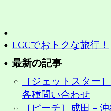
LCCでおトクな旅行！
最新の記事
［ジェットスター］
各種問い合わせ
［ピーチ］成田－沖