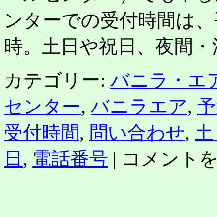
ンターでの受付時間は、平
時。土日や祝日、夜間・
カテゴリー:
バニラ・エ
センター
,
バニラエア
,
予
受付時間
,
問い合わせ
,
土
バ
日
,
電話番号
|
コメント
ニ
ラ
エ
ア
電
話