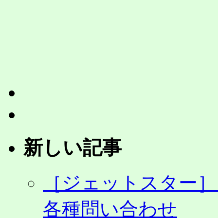
番
号
（予
約
セ
ン
タ
ー）
は？
変
更・
払
戻・
問
新しい記事
い
合
わ
［ジェットスター］
せ
な
ど
各種問い合わせ
も。