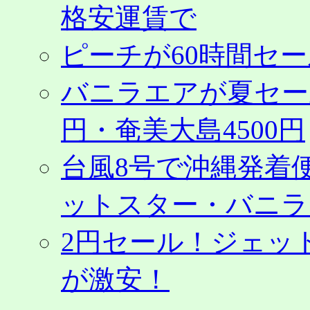
格安運賃で
ピーチが60時間セ
バニラエアが夏セール
円・奄美大島4500円
台風8号で沖縄発着
ットスター・バニラ
2円セール！ジェッ
が激安！