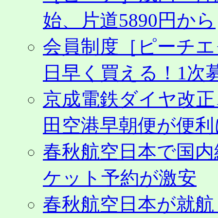
始、片道5890円から
会員制度［ピーチエ
日早く買える！1次募
京成電鉄ダイヤ改正
田空港早朝便が便利
春秋航空日本で国内
ケット予約が激安
春秋航空日本が就航