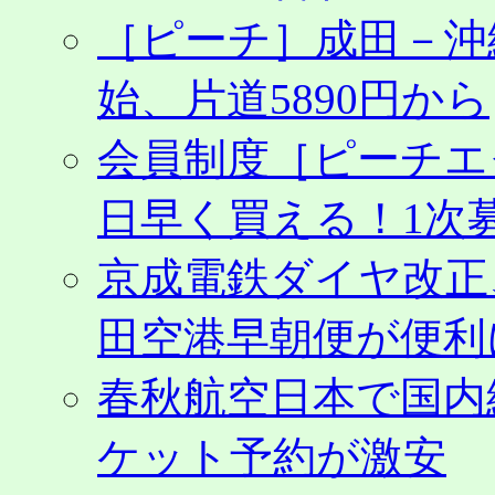
受
付
［ピーチ］成田－沖
時
間
始、片道5890円から
は
平
日
会員制度［ピーチエ
10
時
日早く買える！1次募
か
ら
18
京成電鉄ダイヤ改正
時
は
田空港早朝便が便利
春秋航空日本で国内
ケット予約が激安