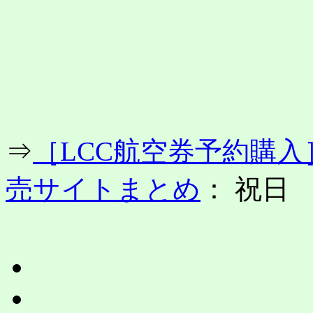
コ
ン
テ
ン
ツ
へ
ス
キ
ッ
プ
⇒
［LCC航空券予約購
売サイトまとめ
： 祝日