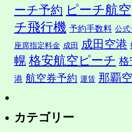
ピーチ航空
ーチ予約
チ飛行機
予約手数料
公式
成田空港
座席指定料金
成田
格安航空ピーチ
幌
格
那覇
航空券予約
港
運賃
カテゴリー