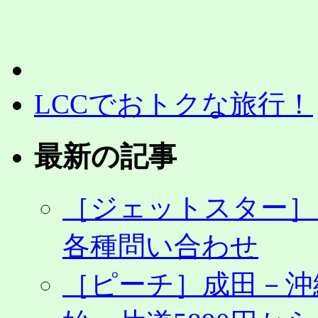
LCCでおトクな旅行！
最新の記事
［ジェットスター］
各種問い合わせ
［ピーチ］成田－沖