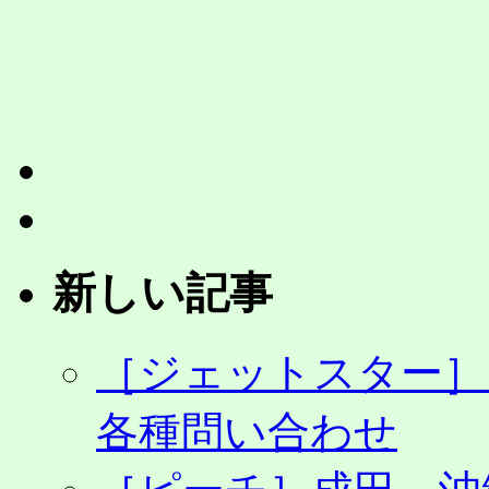
付・
航
空
券
販
売
開
始
へ
［大
阪
（関
新しい記事
西）
－
福
［ジェットスター］
岡］
通
常
各種問い合わせ
運
賃
の