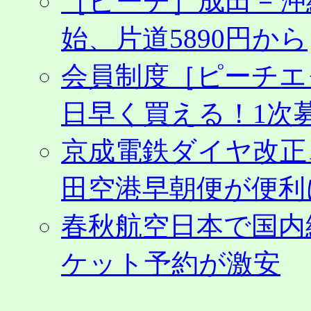
［ピーチ］成田－沖
チ
ケ
始、片道5890円から
ッ
ト
購
会員制度［ピーチエ
入
は
日早く買える！1次募
公
式
サ
京成電鉄ダイヤ改正
イ
ト
田空港早朝便が便利
か
ら
ネ
春秋航空日本で国内
ッ
ト
申
ケット予約が激安
込
が
お