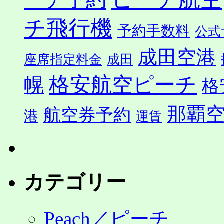
チ飛行機
予約手数料
公式
成田空港
座席指定料金
成田
格安航空ピーチ
幌
格
那覇
航空券予約
港
運賃
カテゴリー
Peach／ピーチ