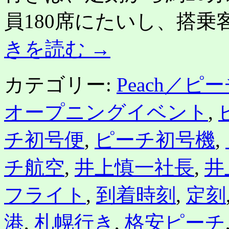
員180席にたいし、搭乗客
きを読む
→
カテゴリー:
Peach／ピ
オープニングイベント
,
チ初号便
,
ピーチ初号機
,
チ航空
,
井上慎一社長
,
井
フライト
,
到着時刻
,
定刻
港
,
札幌行き
,
格安ピーチ