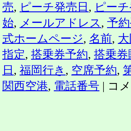
売
,
ピーチ発売日
,
ピーチ
長
が
就
始
,
メールアドレス
,
予約
航
の
挨
式ホームページ
,
名前
,
大
拶
も
指定
,
搭乗券予約
,
搭乗券
は
日
,
福岡行き
,
空席予約
,
Peach（ピ
関西空港
,
電話番号
|
コメ
ー
チ）
航
空
券
予
約
受