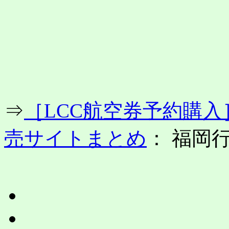
コ
ン
テ
ン
ツ
へ
ス
キ
ッ
プ
⇒
［LCC航空券予約購
売サイトまとめ
： 福岡