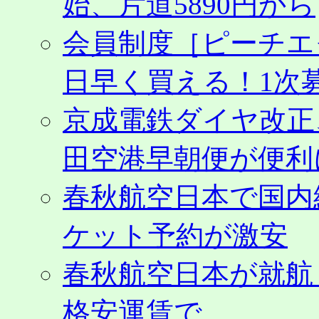
始、片道5890円から
会員制度［ピーチエ
日早く買える！1次募
京成電鉄ダイヤ改正
田空港早朝便が便利
春秋航空日本で国内
ケット予約が激安
春秋航空日本が就航
格安運賃で