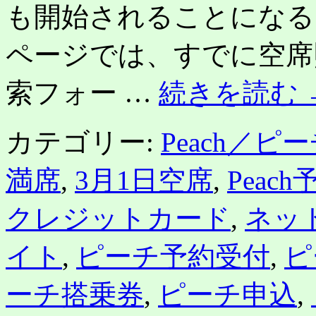
岡
も開始されることになるよ
行
き
ページでは、すでに空席
と
も
定
索フォー …
続きを読む
刻
か
ら
カテゴリー:
Peach／ピ
約
20
分
満席
,
3月1日空席
,
Peach
遅
れ
クレジットカード
,
ネッ
で
出
発。
イト
,
ピーチ予約受付
,
ピ
Peach
Aviation
井
ーチ搭乗券
,
ピーチ申込
,
上
社