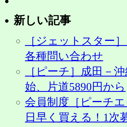
引
料
金
新しい記事
で
「夏
が
来
［ジェットスター］
る！
国
各種問い合わせ
際
線
夏
［ピーチ］成田－沖
先
取
始、片道5890円から
り
SAL
夏
会員制度［ピーチエ
休
み
期
日早く買える！1次募
間
前