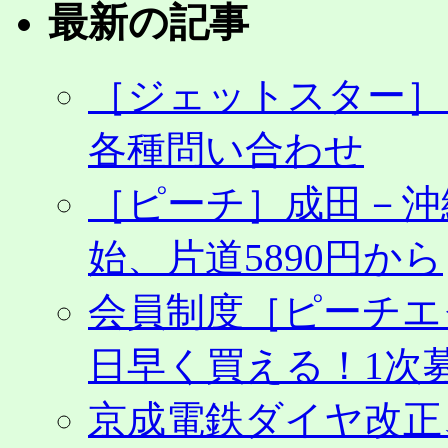
最新の記事
［ジェットスター］
各種問い合わせ
［ピーチ］成田－沖
始、片道5890円から
会員制度［ピーチエ
日早く買える！1次募
京成電鉄ダイヤ改正