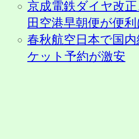
京成電鉄ダイヤ改正
半
も
販
田空港早朝便が便利
売
対
春秋航空日本で国内
象
に
は
ケット予約が激安