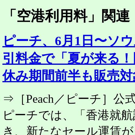
「
空港利用料
」関連
ピーチ、6月1日〜ソ
引料金で「夏が来る！
休み期間前半も販売対
⇒［Peach／ピーチ］
ピーチでは、「香港就航
き、新たなセール運賃が