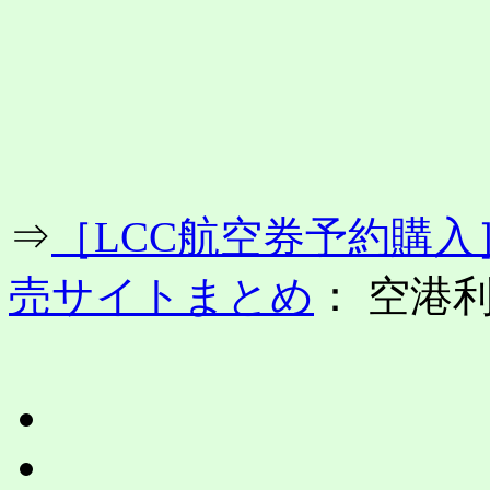
コ
ン
テ
ン
ツ
へ
ス
キ
ッ
プ
⇒
［LCC航空券予約購
売サイトまとめ
： 空港