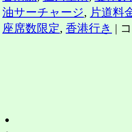
油サーチャージ
,
片道料
ピ
座席数限定
,
香港行き
|
コ
ー
チ、
6
月
1
日〜
ソ
ウ
ル
（仁
川）
線・
香
港
線
を
割