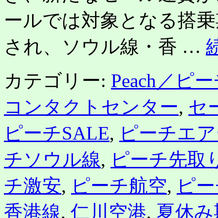
ールでは対象となる搭乗
され、ソウル線・香 …
カテゴリー:
Peach／ピ
コンタクトセンター
,
セ
ピーチSALE
,
ピーチエア
チソウル線
,
ピーチ先取
チ激安
,
ピーチ航空
,
ピー
香港線
,
仁川空港
,
夏休み