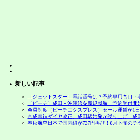
幌
（新
千
歳）
3
月
25
日
～
6
月
30
日
新しい記事
の
チ
［ジェットスター］電話番号は？予約専用窓口・
ケ
［ピーチ］成田－沖縄線を新規就航！予約受付開始
ッ
会員制度［ピーチエクスプレス］セール運賃が1日早
ト
京成電鉄ダイヤ改正、成田駅始発が繰り上げ！成
予
春秋航空日本で国内線が737円再び！8月下旬のチ
約・
販
売