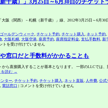
新千歳）」3月25日～6月30日のチケット
hの「大阪（関西）－札幌（新千歳）」線、2012年3月25日～6
ゴールデンウィーク
,
チケット予約
,
チケット購入
,
ネット予約
,
物
,
大阪札幌
,
大阪空港
,
座席予約
,
座席指定料金
,
支払手数料
,
新
ントを受け付けていません
話や窓口だと手数料がかかることも
トから直接購入することが基本となります。 一部のLLCでは
きを読む
→
センター
,
チケット予約
,
チケット購入
,
ネット直販
,
人件費
,
公式
LCC
,
電話窓口
|
コメントを受け付けていません
の
航
空
券