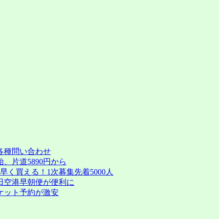
は
ネ
ッ
」
ト
直
販
が
基
本。
電
話
や
窓
口
だ
各種問い合わせ
と
、片道5890円から
手
く買える！1次募集先着5000人
数
田空港早朝便が便利に
料
ケット予約が激安
が
か