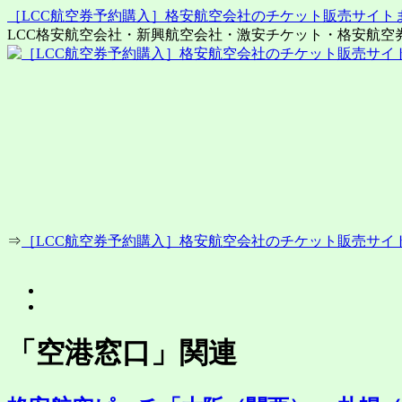
［LCC航空券予約購入］格安航空会社のチケット販売サイト
LCC格安航空会社・新興航空会社・激安チケット・格安航空
コ
ン
テ
ン
ツ
へ
ス
キ
ッ
プ
⇒
［LCC航空券予約購入］格安航空会社のチケット販売サイ
「
空港窓口
」関連