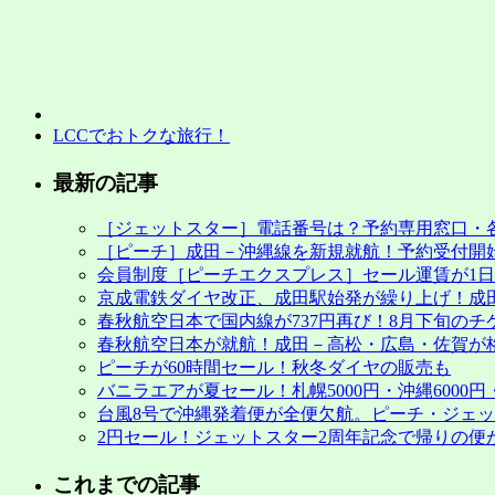
ク
期
間
も
販
売
LCCでおトクな旅行！
は
最新の記事
［ジェットスター］電話番号は？予約専用窓口・
［ピーチ］成田－沖縄線を新規就航！予約受付開始
会員制度［ピーチエクスプレス］セール運賃が1日早
京成電鉄ダイヤ改正、成田駅始発が繰り上げ！成
春秋航空日本で国内線が737円再び！8月下旬のチ
春秋航空日本が就航！成田－高松・広島・佐賀が
ピーチが60時間セール！秋冬ダイヤの販売も
バニラエアが夏セール！札幌5000円・沖縄6000円・
台風8号で沖縄発着便が全便欠航。ピーチ・ジェ
2円セール！ジェットスター2周年記念で帰りの便
これまでの記事