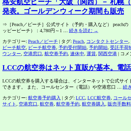
格安航空ピーチ「大阪（関西）－ 札幌（
発表。ゴールデンウィーク期間も販売
⇒［Peach／ピーチ］公式サイト（予約・購入など） peac
ッピーピーチ）：4,780円～1 …
続きを読む
→
カテゴリー:
Peach／ピーチ
|
タグ:
Peach
,
コンタクトセンター
,
ピーチ航空
,
ピーチ航空券
,
予約受付開始
,
予約開始
,
受託手荷
格
ウンター
,
空港窓口
,
航空券予約
,
連休中
,
運賃
,
関西空港
|
コメ
安
航
LCCの航空券はネット直販が基本。電
空
ピ
LCCの航空券を購入する場合は、インターネットで公式サイ
ー
できます。 また、コールセンター（電話）や空港窓口 …
続
チ
「大
カテゴリー:
航空券予約購入
|
タグ:
LCC
,
LCC航空券
,
コール
阪
サイト
,
空港窓口
,
航空券
,
航空券予約
,
航空券購入
,
販売手数料
（関
西）
－
札