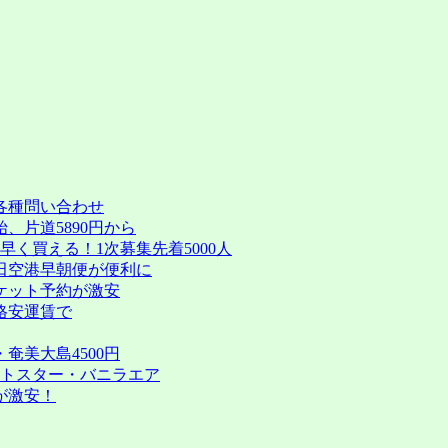
各種問い合わせ
、片道5890円から
く買える！1次募集先着5000人
田空港早朝便が便利に
ケット予約が激安
格安運賃で
奄美大島4500円
ットスター・バニラエア
が激安！