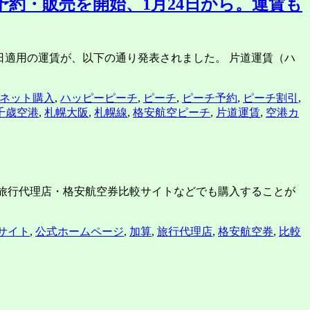
予約・販売を開始、1月24日から。運賃も
月30日適用の運賃が、以下の通り発表されました。 片道運賃（ハ
ネット購入
,
ハッピーピーチ
,
ピーチ
,
ピーチ予約
,
ピーチ割引
,
千歳空港
,
札幌大阪
,
札幌線
,
格安航空ピーチ
,
片道運賃
,
空港カ
、旅行代理店・格安航空券比較サイトなどでも購入することが
サイト
,
公式ホームページ
,
加算
,
旅行代理店
,
格安航空券
,
比較