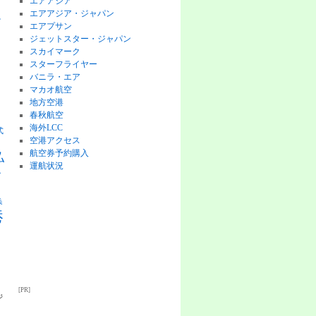
エアアジア
エアアジア・ジャパン
チ
エアプサン
ジェットスター・ジャパン
スカイマーク
スターフライヤー
バニラ・エア
マカオ航空
地方空港
ピ
春秋航空
海外LCC
式
空港アクセス
航空券予約購入
払
運航状況
格
券
港
[PR]
ジ