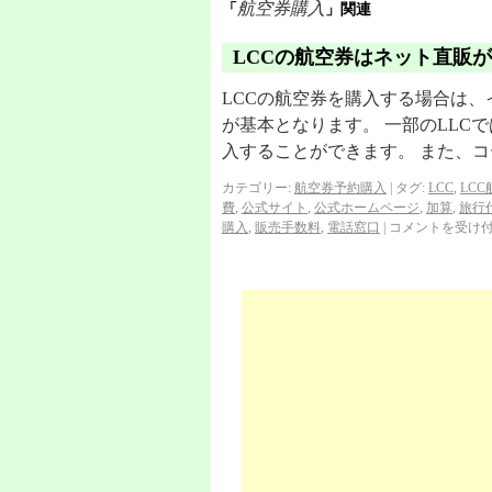
航空券購入
「
」関連
LCCの航空券はネット直販
LCCの航空券を購入する場合は
が基本となります。 一部のLLC
入することができます。 また、
カテゴリー:
航空券予約購入
|
タグ:
LCC
,
LC
費
,
公式サイト
,
公式ホームページ
,
加算
,
旅行
購入
,
販売手数料
,
電話窓口
|
コメントを受け