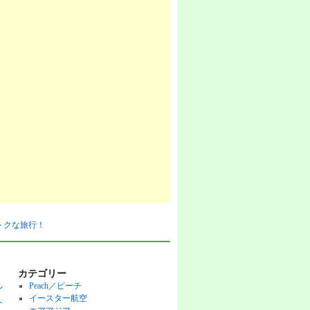
おトクな旅行！
カテゴリー
Peach／ピーチ
ン
イースター航空
ト