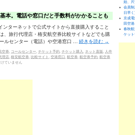
始、片
会員制
日早く
が基本。電話や窓口だと手数料がかかることも
京成電
田空港
、インターネットで公式サイトから直接購入すること
春秋航
では、旅行代理店・格安航空券比較サイトなどでも購
ケット
コールセンター（電話）や空港窓口 …
続きを読む
→
C航空券
,
コールセンター
,
チケット予約
,
チケット購入
,
ネット直販
,
人件
代理店
,
格安航空券
,
比較サイト
,
空港窓口
,
航空券
,
航空券予約
,
航空券
付けていません