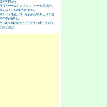
道5890円から
度［ピーチエクスプレス］セール運賃が1
買える！1次募集先着5000人
鉄ダイヤ改正、成田駅始発が繰り上げ！成
早朝便が便利に
空日本で国内線が737円再び！8月下旬のチ
予約が激安