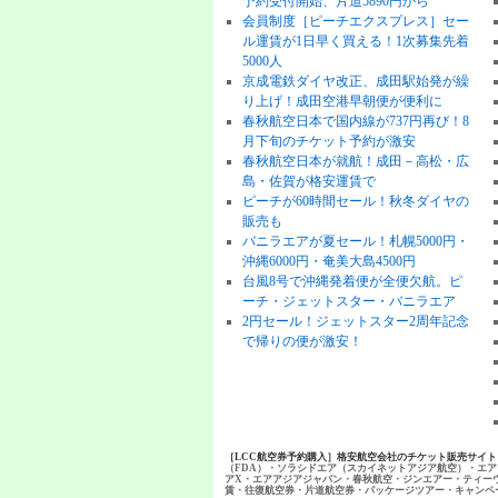
予約受付開始、片道5890円から
会員制度［ピーチエクスプレス］セー
ル運賃が1日早く買える！1次募集先着
5000人
京成電鉄ダイヤ改正、成田駅始発が繰
り上げ！成田空港早朝便が便利に
春秋航空日本で国内線が737円再び！8
月下旬のチケット予約が激安
春秋航空日本が就航！成田－高松・広
島・佐賀が格安運賃で
ピーチが60時間セール！秋冬ダイヤの
販売も
バニラエアが夏セール！札幌5000円・
沖縄6000円・奄美大島4500円
台風8号で沖縄発着便が全便欠航。ピ
ーチ・ジェットスター・バニラエア
2円セール！ジェットスター2周年記念
で帰りの便が激安！
［LCC航空券予約購入］格安航空会社のチケット販売サイ
（FDA）・ソラシドエア（スカイネットアジア航空）・エア
アX・エアアジアジャパン・春秋航空・ジンエアー・ティー
賃・往復航空券・片道航空券・パッケージツアー・キャンペ