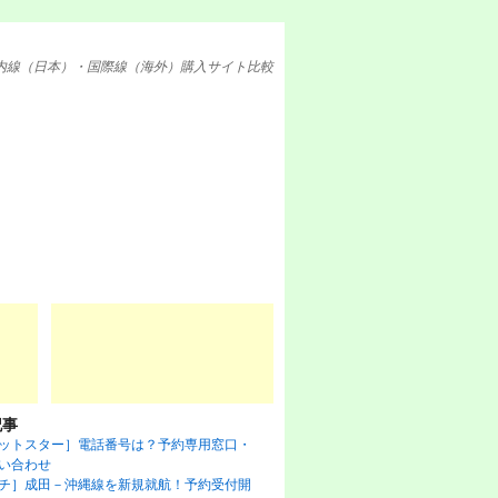
内線（日本）・国際線（海外）購入サイト比較
記事
ットスター］電話番号は？予約専用窓口・
い合わせ
チ］成田－沖縄線を新規就航！予約受付開