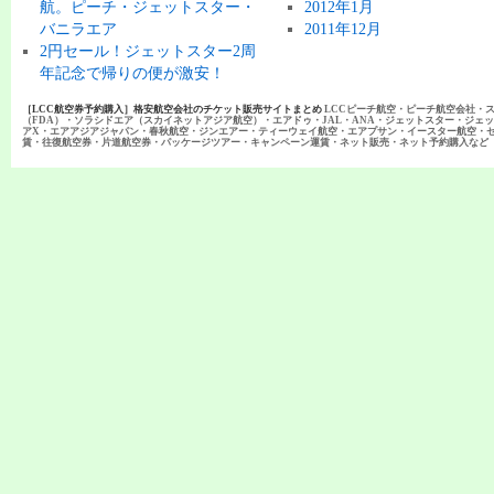
航。ピーチ・ジェットスター・
2012年1月
バニラエア
2011年12月
2円セール！ジェットスター2周
年記念で帰りの便が激安！
［LCC航空券予約購入］格安航空会社のチケット販売サイトまとめ
LCCピーチ航空・ピーチ航空会社・
（FDA）・ソラシドエア（スカイネットアジア航空）・エアドゥ・JAL・ANA・ジェットスター・ジェ
アX・エアアジアジャパン・春秋航空・ジンエアー・ティーウェイ航空・エアプサン・イースター航空・
賃・往復航空券・片道航空券・パッケージツアー・キャンペーン運賃・ネット販売・ネット予約購入など