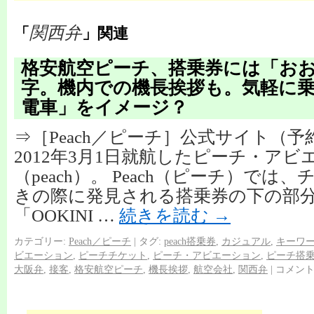
関西弁
「
」関連
格安航空ピーチ、搭乗券には「お
字。機内での機長挨拶も。気軽に
電車」をイメージ？
⇒［Peach／ピーチ］公式サイト（
2012年3月1日就航したピーチ・アビ
（peach）。 Peach（ピーチ）では
きの際に発見される搭乗券の下の部
「OOKINI …
続きを読む
→
カテゴリー:
Peach／ピーチ
|
タグ:
peach搭乗券
,
カジュアル
,
キーワ
ビエーション
,
ピーチチケット
,
ピーチ・アビエーション
,
ピーチ搭
大阪弁
,
接客
,
格安航空ピーチ
,
機長挨拶
,
航空会社
,
関西弁
|
コメン