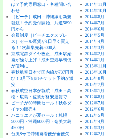
は？予約専用窓口・各種問い合
2014年11月
わせ
2014年10月
［ピーチ］成田－沖縄線を新規
2014年8月
就航！予約受付開始、片道5890
2014年7月
円から
2014年6月
会員制度［ピーチエクスプレ
2014年5月
ス］セール運賃が1日早く買え
2014年4月
る！1次募集先着5000人
2014年3月
京成電鉄ダイヤ改正、成田駅始
2014年2月
発が繰り上げ！成田空港早朝便
2014年1月
が便利に
2013年11月
春秋航空日本で国内線が737円再
2013年10月
び！8月下旬のチケット予約が激
2013年8月
安
2013年7月
春秋航空日本が就航！成田－高
2013年1月
松・広島・佐賀が格安運賃で
2012年8月
ピーチが60時間セール！秋冬ダ
2012年7月
イヤの販売も
2012年6月
バニラエアが夏セール！札幌
2012年5月
5000円・沖縄6000円・奄美大島
2012年4月
4500円
2012年3月
台風8号で沖縄発着便が全便欠
2012年2月