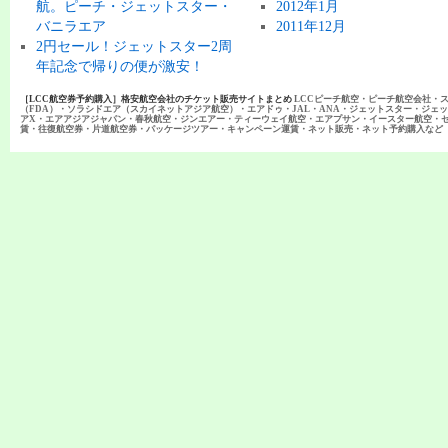
航。ピーチ・ジェットスター・
2012年1月
バニラエア
2011年12月
2円セール！ジェットスター2周
年記念で帰りの便が激安！
［LCC航空券予約購入］格安航空会社のチケット販売サイトまとめ
LCCピーチ航空・ピーチ航空会社・
（FDA）・ソラシドエア（スカイネットアジア航空）・エアドゥ・JAL・ANA・ジェットスター・ジェ
アX・エアアジアジャパン・春秋航空・ジンエアー・ティーウェイ航空・エアプサン・イースター航空・
賃・往復航空券・片道航空券・パッケージツアー・キャンペーン運賃・ネット販売・ネット予約購入など