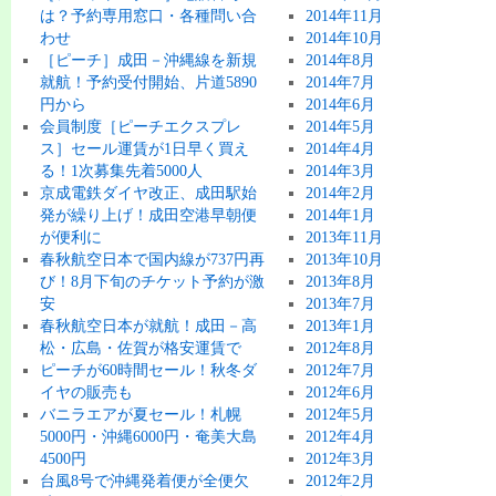
は？予約専用窓口・各種問い合
2014年11月
わせ
2014年10月
［ピーチ］成田－沖縄線を新規
2014年8月
就航！予約受付開始、片道5890
2014年7月
円から
2014年6月
会員制度［ピーチエクスプレ
2014年5月
ス］セール運賃が1日早く買え
2014年4月
る！1次募集先着5000人
2014年3月
京成電鉄ダイヤ改正、成田駅始
2014年2月
発が繰り上げ！成田空港早朝便
2014年1月
が便利に
2013年11月
春秋航空日本で国内線が737円再
2013年10月
び！8月下旬のチケット予約が激
2013年8月
安
2013年7月
春秋航空日本が就航！成田－高
2013年1月
松・広島・佐賀が格安運賃で
2012年8月
ピーチが60時間セール！秋冬ダ
2012年7月
イヤの販売も
2012年6月
バニラエアが夏セール！札幌
2012年5月
5000円・沖縄6000円・奄美大島
2012年4月
4500円
2012年3月
台風8号で沖縄発着便が全便欠
2012年2月