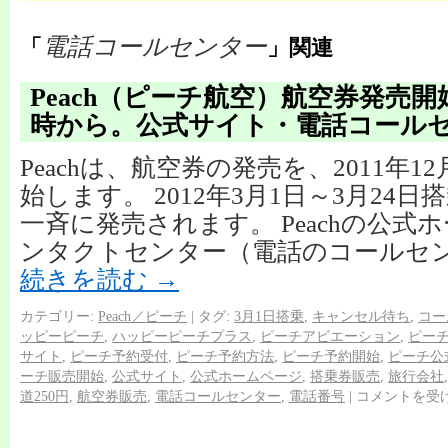
電話コールセンター
「
」関連
Peach（ピーチ航空）航空券発売開始
時から。公式サイト・電話コール
Peachは、航空券の発売を、2011年12
始します。 2012年3月1日～3月24
一斉に発売されます。 Peachの公式
ンタクトセンター（電話のコールセン
続きを読む
→
カテゴリー:
Peach／ピーチ
|
タグ:
3月1日搭乗
,
キャンセル待ち
,
コー
ッピーピーチ
,
ハッピーピーチプラス
,
ピーチアビエーション
,
ピー
サイト
,
ピーチ予約受付
,
ピーチ予約方法
,
ピーチ予約開始
,
ピーチ公
ーチ販売開始
,
公式サイト
,
公式ホームページ
,
搭乗券販売
,
旅行会社
道250円
,
航空券販売
,
電話コールセンター
,
電話番号
|
コメントを受