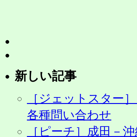
販
売
は
新しい記事
［ジェットスター］
各種問い合わせ
［ピーチ］成田－沖