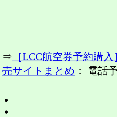
コ
ン
テ
ン
ツ
へ
ス
キ
ッ
プ
⇒
［LCC航空券予約購
売サイトまとめ
： 電話