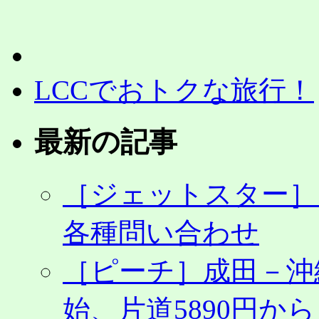
LCCでおトクな旅行！
最新の記事
［ジェットスター］
各種問い合わせ
［ピーチ］成田－沖
始、片道5890円から