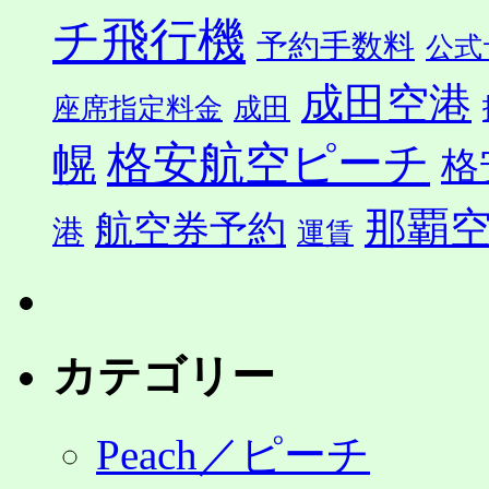
チ飛行機
予約手数料
公式
成田空港
座席指定料金
成田
格安航空ピーチ
幌
格
那覇
航空券予約
港
運賃
カテゴリー
Peach／ピーチ