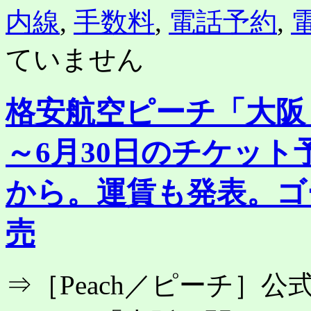
内線
,
手数料
,
電話予約
,
ていません
格安航空ピーチ「大阪
～6月30日のチケット
から。運賃も発表。ゴ
売
⇒［Peach／ピーチ］