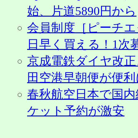
始、片道5890円から
会員制度［ピーチエ
日早く買える！1次募
京成電鉄ダイヤ改正
田空港早朝便が便利
春秋航空日本で国内
ケット予約が激安