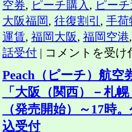
空券
,
ピーチ購入
,
ピーチ
大阪福岡
,
往復割引
,
手荷
運賃
,
福岡大阪
,
福岡空港
格
話受付
|
コメントを受け
安
航
空
Peach（ピーチ）航空
ピ
ー
チ
「大阪（関西）－札幌（
「大
阪
（関
（発売開始）～17時
西）
－
福
込受付
岡」