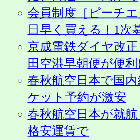
会員制度［ピーチエ
日早く買える！1次募
京成電鉄ダイヤ改正
田空港早朝便が便利
春秋航空日本で国内
ケット予約が激安
春秋航空日本が就航
格安運賃で