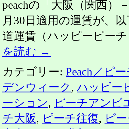
peachの「大阪（関西）－
月30日適用の運賃が、
道運賃（ハッピーピーチ）：3
を読む
→
カテゴリー:
Peach／ピ
デンウィーク
,
ハッピー
ーション
,
ピーチアンビ
チ大阪
,
ピーチ往復
,
ピー