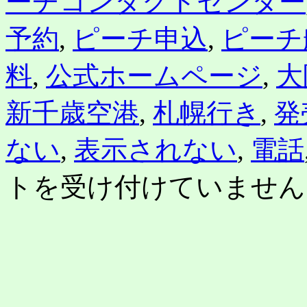
ーチコンタクトセンター
月
25
予約
,
ピーチ申込
,
ピーチ
日
か
ら。
料
,
公式ホームページ
,
大
運
賃
も
新千歳空港
,
札幌行き
,
発
発
表。
ない
,
表示されない
,
電話
ゴ
ー
ル
トを受け付けていません
デ
ン
ウ
ィ
ー
ク
期
間
も