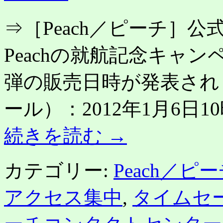
3
月
⇒［Peach／ピーチ］
25
日
～
Peachの就航記念キャン
6
月
30
弾の販売日時が発表され
日
の
チ
ール）：2012年1月6日1
ケ
ッ
続きを読む
→
ト
予
約・
カテゴリー:
Peach／ピ
販
売
を
アクセス集中
,
タイムセ
開
始、
1