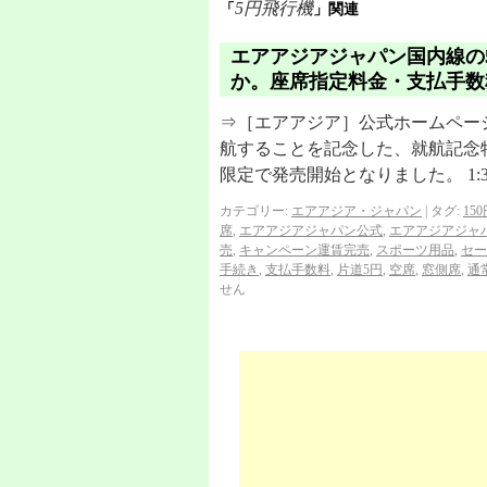
5円飛行機
「
」関連
エアアジアジャパン国内線の
か。座席指定料金・支払手数
⇒［エアアジア］公式ホームページ 
航することを記念した、就航記念特別
限定で発売開始となりました。 1:
カテゴリー:
エアアジア・ジャパン
|
タグ:
15
席
,
エアアジアジャパン公式
,
エアアジアジャ
売
,
キャンペーン運賃完売
,
スポーツ用品
,
セー
手続き
,
支払手数料
,
片道5円
,
空席
,
窓側席
,
通
せん