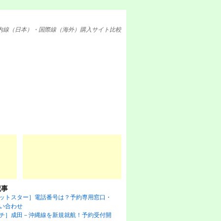
内線（日本）・国際線（海外）購入サイト比較
記事
ットスター］電話番号は？予約専用窓口・
い合わせ
チ］成田－沖縄線を新規就航！予約受付開