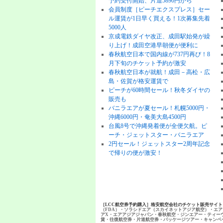
予約受付開始、片道5890円から
会員制度［ピーチエクスプレス］セー
ル運賃が1日早く買える！1次募集先着
5000人
京成電鉄ダイヤ改正、成田駅始発が繰
り上げ！成田空港早朝便が便利に
春秋航空日本で国内線が737円再び！8
月下旬のチケット予約が激安
春秋航空日本が就航！成田－高松・広
島・佐賀が格安運賃で
ピーチが60時間セール！秋冬ダイヤの
販売も
バニラエアが夏セール！札幌5000円・
沖縄6000円・奄美大島4500円
台風8号で沖縄発着便が全便欠航。ピ
ーチ・ジェットスター・バニラエア
2円セール！ジェットスター2周年記念
で帰りの便が激安！
［LCC航空券予約購入］格安航空会社のチケット販売サイ
（FDA）・ソラシドエア（スカイネットアジア航空）・エア
アX・エアアジアジャパン・春秋航空・ジンエアー・ティー
賃・往復航空券・片道航空券・パッケージツアー・キャンペ