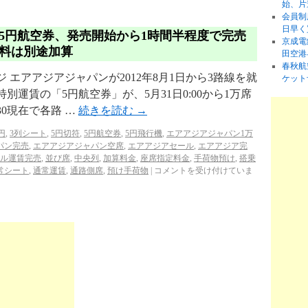
始、片
会員制
日早く
5円航空券、発売開始から1時間半程度で完売
京成電
料は別途加算
田空港
春秋航
エアアジアジャパンが2012年8月1日から3路線を就
ケット
運賃の「5円航空券」が、5月31日0:00から1万席
30現在で各路 …
続きを読む
→
0円
,
3列シート
,
5円切符
,
5円航空券
,
5円飛行機
,
エアアジアジャパン1万
パン完売
,
エアアジアジャパン空席
,
エアアジアセール
,
エアアジア完
ル運賃完売
,
並び席
,
中央列
,
加算料金
,
座席指定料金
,
手荷物預け
,
搭乗
常シート
,
通常運賃
,
通路側席
,
預け手荷物
|
コメントを受け付けていま