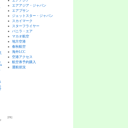
エアアジア
エアアジア・ジャパン
チ
エアプサン
ジェットスター・ジャパン
スカイマーク
スターフライヤー
バニラ・エア
マカオ航空
地方空港
ピ
春秋航空
海外LCC
式
空港アクセス
航空券予約購入
払
運航状況
格
券
港
[PR]
ジ