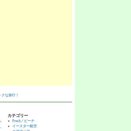
おトクな旅行！
カテゴリー
Peach／ピーチ
ン
イースター航空
ト