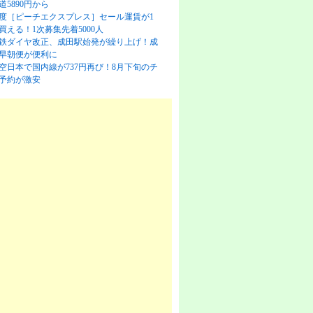
道5890円から
度［ピーチエクスプレス］セール運賃が1
買える！1次募集先着5000人
鉄ダイヤ改正、成田駅始発が繰り上げ！成
早朝便が便利に
空日本で国内線が737円再び！8月下旬のチ
予約が激安