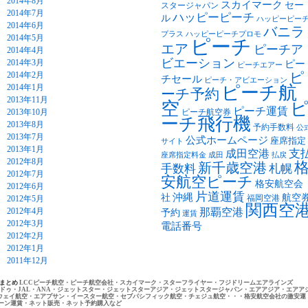
2014年8月
スカイマーク
セー
スタージャパン
2014年7月
ハッピーピーチ
ル
ハッピーピー
2014年6月
バニラ
プラス
ハッピーピーチプロモ
2014年5月
ピーチ
エア
ピーチア
2014年4月
ビエーション
2014年3月
ピー
ピーチエアー
2014年2月
ピ
チセール
ピーチ・アビエーション
2014年1月
ピーチ航
ーチ予約
2013年11月
空
ピーチ運賃
2013年10月
ピーチ航空券
ーチ飛行機
2013年8月
予約手数料
公
2013年7月
公式ホームページ
座席指定
サイト
2013年1月
支
成田空港
座席指定料金
成田
払戻
2012年8月
新千歳空港
手数料
札幌
2012年7月
安航空ピーチ
格安航空会
2012年6月
片道運賃
沖縄
社
航空
福岡空港
2012年5月
関西空
2012年4月
那覇空港
予約
運賃
2012年3月
電話番号
2012年2月
2012年1月
2011年12月
トまとめ
LCCピーチ航空・ピーチ航空会社・スカイマーク・スターフライヤー・フジドリームエアラインズ
ドゥ・JAL・ANA・ジェットスター・ジェットスターアジア・ジェットスタージャパン・エアアジア・エアア
ウェイ航空・エアプサン・イースター航空・セブパシフィック航空・チェジュ航空・・・格安航空会社の激安運
ーン運賃・ネット販売・ネット予約購入など