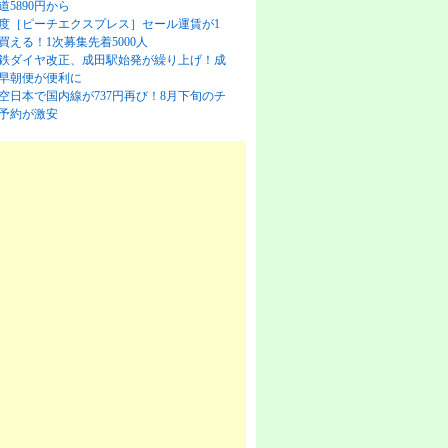
道5890円から
度［ピーチエクスプレス］セール運賃が1
買える！1次募集先着5000人
鉄ダイヤ改正、成田駅始発が繰り上げ！成
早朝便が便利に
空日本で国内線が737円再び！8月下旬のチ
予約が激安