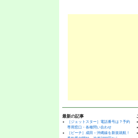
最新の記事
［ジェットスター］電話番号は？予約
専用窓口・各種問い合わせ
［ピーチ］成田－沖縄線を新規就航！