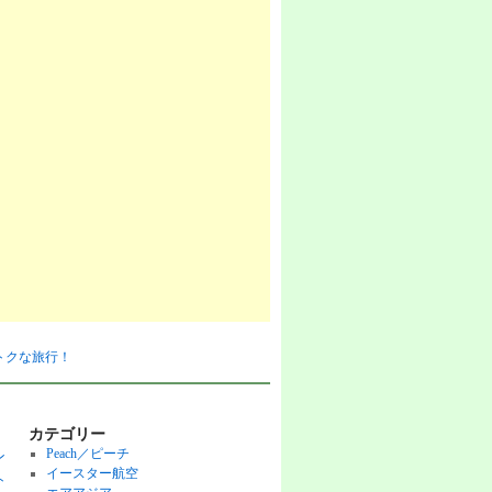
おトクな旅行！
カテゴリー
Peach／ピーチ
ン
イースター航空
ト