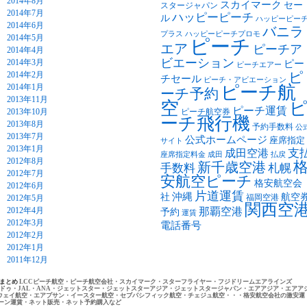
2014年8月
スカイマーク
セー
スタージャパン
2014年7月
ハッピーピーチ
ル
ハッピーピー
2014年6月
バニラ
プラス
ハッピーピーチプロモ
2014年5月
ピーチ
エア
ピーチア
2014年4月
ビエーション
2014年3月
ピー
ピーチエアー
2014年2月
ピ
チセール
ピーチ・アビエーション
2014年1月
ピーチ航
ーチ予約
2013年11月
空
ピーチ運賃
2013年10月
ピーチ航空券
ーチ飛行機
2013年8月
予約手数料
公
2013年7月
公式ホームページ
座席指定
サイト
2013年1月
支
成田空港
座席指定料金
成田
払戻
2012年8月
新千歳空港
手数料
札幌
2012年7月
安航空ピーチ
格安航空会
2012年6月
片道運賃
沖縄
社
航空
福岡空港
2012年5月
関西空
2012年4月
那覇空港
予約
運賃
2012年3月
電話番号
2012年2月
2012年1月
2011年12月
トまとめ
LCCピーチ航空・ピーチ航空会社・スカイマーク・スターフライヤー・フジドリームエアラインズ
ドゥ・JAL・ANA・ジェットスター・ジェットスターアジア・ジェットスタージャパン・エアアジア・エアア
ウェイ航空・エアプサン・イースター航空・セブパシフィック航空・チェジュ航空・・・格安航空会社の激安運
ーン運賃・ネット販売・ネット予約購入など