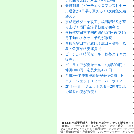
予約受付開始、片道5890円から
会員制度［ピーチエクスプレス］セー
ル運賃が1日早く買える！1次募集先着
5000人
京成電鉄ダイヤ改正、成田駅始発が繰
り上げ！成田空港早朝便が便利に
春秋航空日本で国内線が737円再び！8
月下旬のチケット予約が激安
春秋航空日本が就航！成田－高松・広
島・佐賀が格安運賃で
ピーチが60時間セール！秋冬ダイヤの
販売も
バニラエアが夏セール！札幌5000円・
沖縄6000円・奄美大島4500円
台風8号で沖縄発着便が全便欠航。ピ
ーチ・ジェットスター・バニラエア
2円セール！ジェットスター2周年記念
で帰りの便が激安！
［LCC航空券予約購入］格安航空会社のチケット販売サイ
（FDA）・ソラシドエア（スカイネットアジア航空）・エア
アX・エアアジアジャパン・春秋航空・ジンエアー・ティー
賃・往復航空券・片道航空券・パッケージツアー・キャンペ