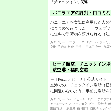
チェックイン
「
」関連
バニラエアの評判・口コミな
バニラエアを実際に利用した人の
にまとめてみました。 ・ウェブサ
に無料で手荷物を預けられる（注
カテゴリー:
バニラ・エア
|
タグ:
LCCターミ
空港
,
手荷物
,
料金
,
日帰り
,
日本円
,
評判
,
那覇
ピーチ航空、チェックイン場
歳空港・福岡空港
⇒［Peach／ピーチ］公式サイト（
空港での、チェックイン場所（搭
に間違いないよう、事前に場所を
カテゴリー:
Peach／ピーチ
|
タグ:
エアロプラ
アビエーション
,
ピーチ航空
,
ピーチ飛行機
,
ボ
乗案内
,
新千歳空港
,
福岡空港
,
自動チェックイ