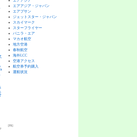
エアアジア
エアアジア・ジャパン
チ
エアプサン
ジェットスター・ジャパン
スカイマーク
スターフライヤー
バニラ・エア
マカオ航空
地方空港
ピ
春秋航空
海外LCC
式
空港アクセス
航空券予約購入
払
運航状況
格
券
港
[PR]
ジ