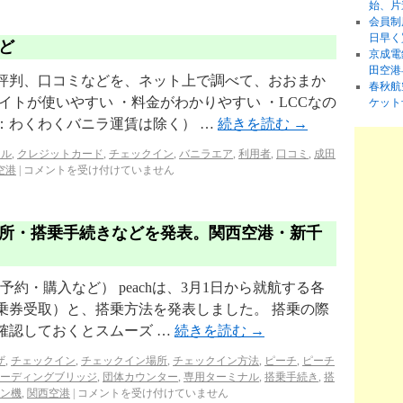
始、片
会員制
日早く
ど
京成電
田空港
評判、口コミなどを、ネット上で調べて、おおまか
春秋航
イトが使いやすい ・料金がわかりやすい ・LCCなの
ケット
：わくわくバニラ運賃は除く） …
続きを読む
→
ナル
,
クレジットカード
,
チェックイン
,
バニラエア
,
利用者
,
口コミ
,
成田
空港
|
コメントを受け付けていません
所・搭乗手続きなどを発表。関西空港・新千
予約・購入など） peachは、3月1日から就航する各
乗券受取）と、搭乗方法を発表しました。 搭乗の際
確認しておくとスムーズ …
続きを読む
→
ザ
,
チェックイン
,
チェックイン場所
,
チェックイン方法
,
ピーチ
,
ピーチ
ーディングブリッジ
,
団体カウンター
,
専用ターミナル
,
搭乗手続き
,
搭
ン機
,
関西空港
|
コメントを受け付けていません