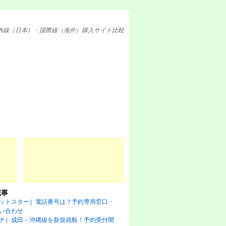
内線（日本）・国際線（海外）購入サイト比較
記事
ットスター］電話番号は？予約専用窓口・
い合わせ
チ］成田－沖縄線を新規就航！予約受付開