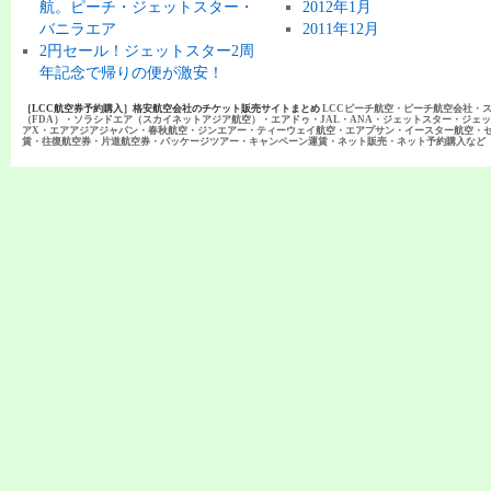
航。ピーチ・ジェットスター・
2012年1月
バニラエア
2011年12月
2円セール！ジェットスター2周
年記念で帰りの便が激安！
［LCC航空券予約購入］格安航空会社のチケット販売サイトまとめ
LCCピーチ航空・ピーチ航空会社・
（FDA）・ソラシドエア（スカイネットアジア航空）・エアドゥ・JAL・ANA・ジェットスター・ジェ
アX・エアアジアジャパン・春秋航空・ジンエアー・ティーウェイ航空・エアプサン・イースター航空・
賃・往復航空券・片道航空券・パッケージツアー・キャンペーン運賃・ネット販売・ネット予約購入など