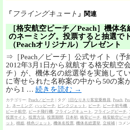
フライングキュート
「
」関連
［格安航空ピーチ／Peach］機体
のネーミング。投票すると抽選で
（Peachオリジナル）プレゼント
⇒［Peach／ピーチ］公式サイト（
2012年3月1日から就航する格安航空会
チ）が、機体名の総選挙を実施してい
に寄せられた名称案の中から50の案
から1 …
続きを読む
→
カテゴリー:
Peach／ピーチ
|
タグ:
1日なりきり客室乗務員
,
Peach
,
P
ト
,
ネーミング
,
ハッピーチ
,
ピンクジェット
,
ピーチ
,
ピーチ初号機
,
ピーチ航空
,
ピーチ飛行機
,
フライングキュート
,
フライングピーチ
,
投票サイト
,
投票方法
,
投票期間
,
日本初
,
格安ピーチ
,
格安航空ピー
ット
,
桃姫
,
桃色ジェット
,
機体名投票
,
機体名総選挙
,
立候補
|
コメ