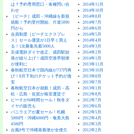
は？予約専用窓口・各種問い合
2014年11月
わせ
2014年10月
［ピーチ］成田－沖縄線を新規
2014年8月
就航！予約受付開始、片道5890
2014年7月
円から
2014年6月
会員制度［ピーチエクスプレ
2014年5月
ス］セール運賃が1日早く買え
2014年4月
る！1次募集先着5000人
2014年3月
京成電鉄ダイヤ改正、成田駅始
2014年2月
発が繰り上げ！成田空港早朝便
2014年1月
が便利に
2013年11月
春秋航空日本で国内線が737円再
2013年10月
び！8月下旬のチケット予約が激
2013年8月
安
2013年7月
春秋航空日本が就航！成田－高
2013年1月
松・広島・佐賀が格安運賃で
2012年8月
ピーチが60時間セール！秋冬ダ
2012年7月
イヤの販売も
2012年6月
バニラエアが夏セール！札幌
2012年5月
5000円・沖縄6000円・奄美大島
2012年4月
4500円
2012年3月
台風8号で沖縄発着便が全便欠
2012年2月