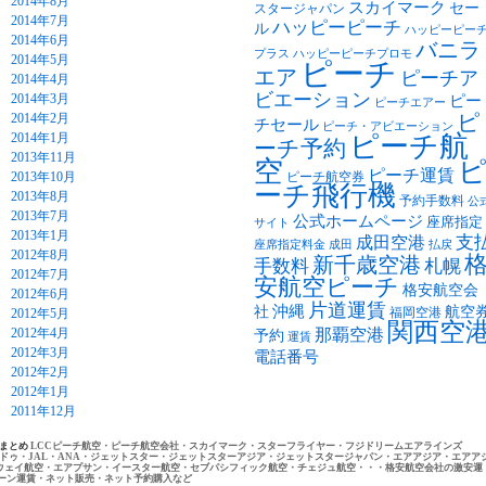
2014年8月
スカイマーク
セー
スタージャパン
2014年7月
ハッピーピーチ
ル
ハッピーピー
2014年6月
バニラ
プラス
ハッピーピーチプロモ
2014年5月
ピーチ
エア
ピーチア
2014年4月
ビエーション
2014年3月
ピー
ピーチエアー
2014年2月
ピ
チセール
ピーチ・アビエーション
2014年1月
ピーチ航
ーチ予約
2013年11月
空
ピーチ運賃
2013年10月
ピーチ航空券
ーチ飛行機
2013年8月
予約手数料
公
2013年7月
公式ホームページ
座席指定
サイト
2013年1月
支
成田空港
座席指定料金
成田
払戻
2012年8月
新千歳空港
手数料
札幌
2012年7月
安航空ピーチ
格安航空会
2012年6月
片道運賃
沖縄
社
航空
福岡空港
2012年5月
関西空
2012年4月
那覇空港
予約
運賃
2012年3月
電話番号
2012年2月
2012年1月
2011年12月
トまとめ
LCCピーチ航空・ピーチ航空会社・スカイマーク・スターフライヤー・フジドリームエアラインズ
ドゥ・JAL・ANA・ジェットスター・ジェットスターアジア・ジェットスタージャパン・エアアジア・エアア
ウェイ航空・エアプサン・イースター航空・セブパシフィック航空・チェジュ航空・・・格安航空会社の激安運
ーン運賃・ネット販売・ネット予約購入など