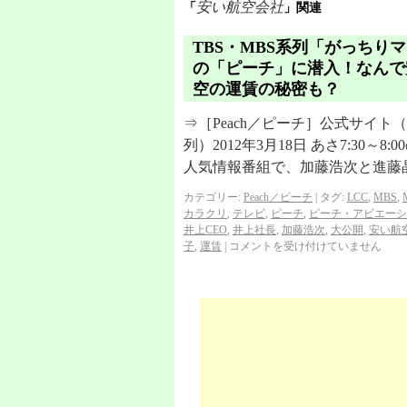
安い航空会社
「
」関連
TBS・MBS系列「がっちり
の「ピーチ」に潜入！なんで
空の運賃の秘密も？
⇒［Peach／ピーチ］公式サイト
列）2012年3月18日 あさ7:30
人気情報番組で、加藤浩次と進藤
カテゴリー:
Peach／ピーチ
|
タグ:
LCC
,
MBS
,
カラクリ
,
テレビ
,
ピーチ
,
ピーチ・アビエーシ
井上CEO
,
井上社長
,
加藤浩次
,
大公開
,
安い航
子
,
運賃
|
コメントを受け付けていません