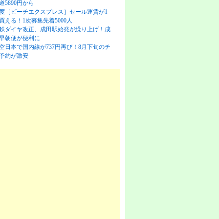
道5890円から
度［ピーチエクスプレス］セール運賃が1
買える！1次募集先着5000人
鉄ダイヤ改正、成田駅始発が繰り上げ！成
早朝便が便利に
空日本で国内線が737円再び！8月下旬のチ
予約が激安