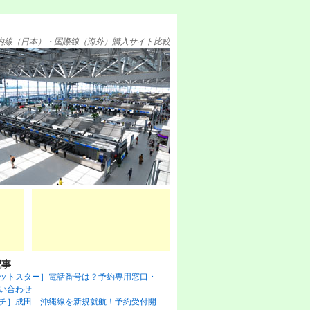
内線（日本）・国際線（海外）購入サイト比較
記事
ットスター］電話番号は？予約専用窓口・
い合わせ
チ］成田－沖縄線を新規就航！予約受付開