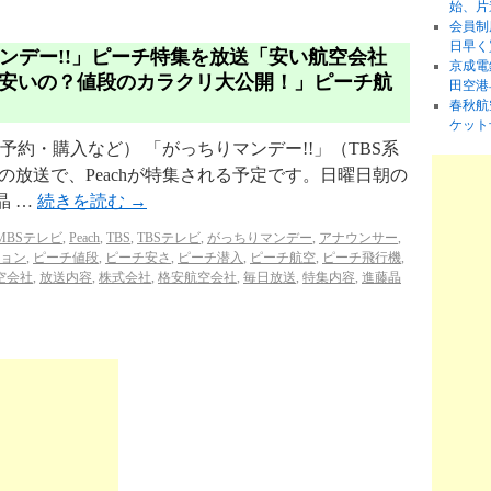
始、片
会員制
日早く
マンデー!!」ピーチ特集を放送「安い航空会社
京成電
安いの？値段のカラクリ大公開！」ピーチ航
田空港
春秋航
ケット
（予約・購入など） 「がっちりマンデー!!」（TBS系
～8:00の放送で、Peachが特集される予定です。日曜日朝の
晶 …
続きを読む
→
MBSテレビ
,
Peach
,
TBS
,
TBSテレビ
,
がっちりマンデー
,
アナウンサー
,
ョン
,
ピーチ値段
,
ピーチ安さ
,
ピーチ潜入
,
ピーチ航空
,
ピーチ飛行機
,
空会社
,
放送内容
,
株式会社
,
格安航空会社
,
毎日放送
,
特集内容
,
進藤晶