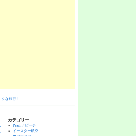
おトクな旅行！
カテゴリー
Peach／ピーチ
ン
イースター航空
ト