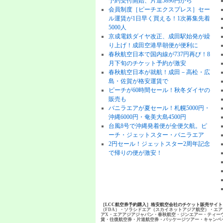
予約受付開始、片道5890円から
会員制度［ピーチエクスプレス］セー
ル運賃が1日早く買える！1次募集先着
5000人
京成電鉄ダイヤ改正、成田駅始発が繰
り上げ！成田空港早朝便が便利に
春秋航空日本で国内線が737円再び！8
月下旬のチケット予約が激安
春秋航空日本が就航！成田－高松・広
島・佐賀が格安運賃で
ピーチが60時間セール！秋冬ダイヤの
販売も
バニラエアが夏セール！札幌5000円・
沖縄6000円・奄美大島4500円
台風8号で沖縄発着便が全便欠航。ピ
ーチ・ジェットスター・バニラエア
2円セール！ジェットスター2周年記念
で帰りの便が激安！
［LCC航空券予約購入］格安航空会社のチケット販売サイ
（FDA）・ソラシドエア（スカイネットアジア航空）・エア
アX・エアアジアジャパン・春秋航空・ジンエアー・ティー
賃・往復航空券・片道航空券・パッケージツアー・キャンペ