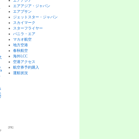
エアアジア
エアアジア・ジャパン
チ
エアプサン
ジェットスター・ジャパン
スカイマーク
スターフライヤー
バニラ・エア
マカオ航空
地方空港
ピ
春秋航空
海外LCC
式
空港アクセス
航空券予約購入
払
運航状況
格
券
港
[PR]
ジ