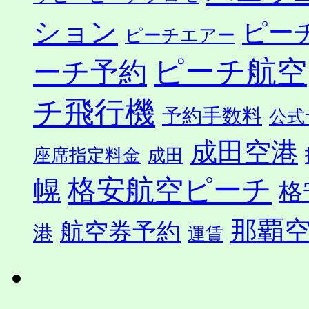
ション
ピー
ピーチエアー
ピーチ航空
ーチ予約
チ飛行機
予約手数料
公式
成田空港
座席指定料金
成田
格安航空ピーチ
幌
格
那覇
航空券予約
港
運賃