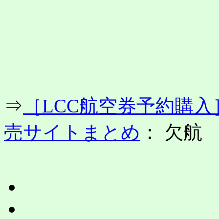
コ
ン
テ
ン
ツ
へ
ス
キ
ッ
プ
⇒
［LCC航空券予約購
売サイトまとめ
： 欠航