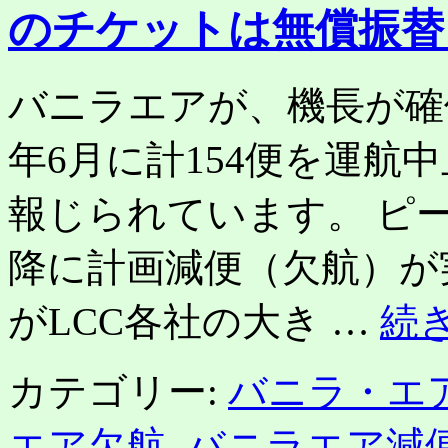
縄
のチケットは無償振替
発
着
便
が
バニラエアが、機長が確保
全
便
年6月に計154便を運航
欠
航。
ピ
報じられています。 ピ
ー
チ・
ジ
降に計画減便（欠航）が
ェ
ッ
がLCC各社の大き …
続
ト
ス
タ
カテゴリー:
バニラ・エ
ー・
バ
ニ
エア欠航
,
バニラエア減
ラ