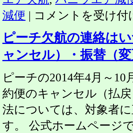
エ
バ
ア
減便
|
コメントを受け付
ニ
は
ラ
エ
ピーチ欠航の連絡はい
ア
も
機
ャンセル）・振替（変
長
不
足
で
ピーチの2014年4月～
減
便
約便のキャンセル（払戻
（欠
航）。
購
法については、対象者に
入
済
す。 公式ホームページ
み
の