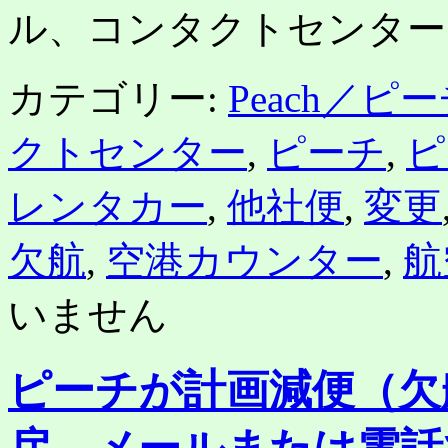
チ
ル、コンタクトセンター
ケ
ッ
ト
カテゴリー:
Peach／ピ
は
無
償
クトセンター
,
ピーチ
,
ピ
振
替・
レンタカー
,
他社便
,
変更
払
戻
か
欠航
,
空港カウンター
,
航
は
いません
ピーチが計画減便（欠