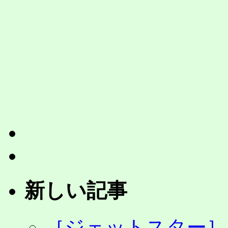
の
欠
航・
遅
れ
は、
自
社
便
へ
の
振
替
か
払
い
戻
し
新しい記事
対
応。
他
［ジェットスター］
社