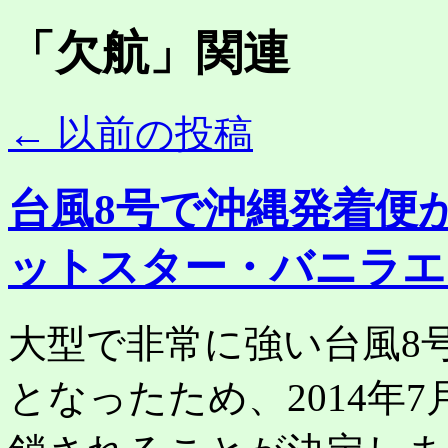
「
欠航
」関連
←
以前の投稿
台風8号で沖縄発着便
ットスター・バニラエ
大型で非常に強い台風8
となったため、2014年