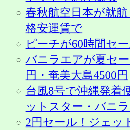
春秋航空日本が就航
格安運賃で
ピーチが60時間セ
バニラエアが夏セール
円・奄美大島4500円
台風8号で沖縄発着
ットスター・バニラ
2円セール！ジェッ