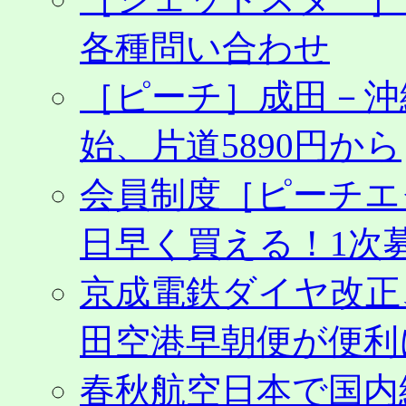
便
は
各種問い合わせ
利
用
［ピーチ］成田－沖
で
き
ず。
始、片道5890円から
WEB・
電
会員制度［ピーチエ
話
で
手
日早く買える！1次募
続
き
は
京成電鉄ダイヤ改正
田空港早朝便が便利
春秋航空日本で国内