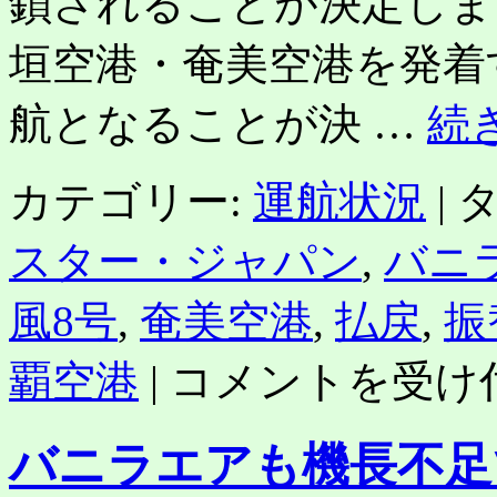
鎖されることが決定しま
垣空港・奄美空港を発着
航となることが決 …
続
カテゴリー:
運航状況
|
タ
スター・ジャパン
,
バニ
風8号
,
奄美空港
,
払戻
,
振
台
覇空港
|
コメントを受け
風
8
号
バニラエアも機長不足
で
沖