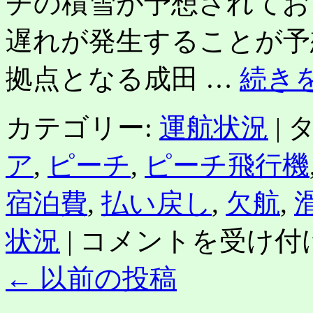
チの積雪が予想されてお
遅れが発生することが予
拠点となる成田 …
続き
カテゴリー:
運航状況
|
タ
ア
,
ピーチ
,
ピーチ飛行機
宿泊費
,
払い戻し
,
欠航
,
大
状況
|
コメントを受け付
雪
に
←
以前の投稿
よ
る
LCC