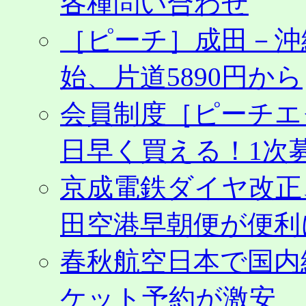
各種問い合わせ
［ピーチ］成田－沖
始、片道5890円から
会員制度［ピーチエ
日早く買える！1次募
京成電鉄ダイヤ改正
田空港早朝便が便利
春秋航空日本で国内
ケット予約が激安